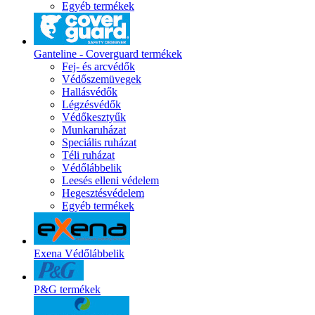
Egyéb termékek
Ganteline - Coverguard termékek
Fej- és arcvédők
Védőszemüvegek
Hallásvédők
Légzésvédők
Védőkesztyűk
Munkaruházat
Speciális ruházat
Téli ruházat
Védőlábbelik
Leesés elleni védelem
Hegesztésvédelem
Egyéb termékek
Exena Védőlábbelik
P&G termékek