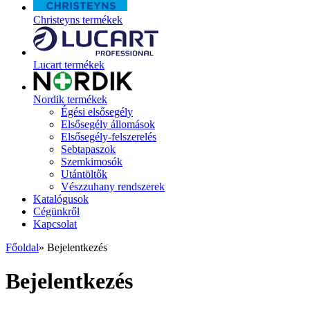
Christeyns termékek
Lucart termékek
Nordik termékek
Égési elsősegély
Elsősegély állomások
Elsősegély-felszerelés
Sebtapaszok
Szemkimosók
Utántöltők
Vészzuhany rendszerek
Katalógusok
Cégünkről
Kapcsolat
Főoldal
»
Bejelentkezés
Bejelentkezés