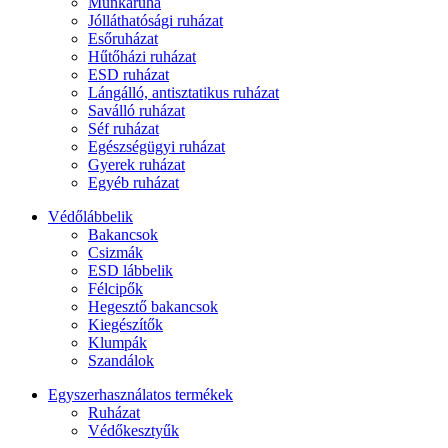
Munkaruha
Jólláthatósági ruházat
Esőruházat
Hűtőházi ruházat
ESD ruházat
Lángálló, antisztatikus ruházat
Saválló ruházat
Séf ruházat
Egészségügyi ruházat
Gyerek ruházat
Egyéb ruházat
Védőlábbelik
Bakancsok
Csizmák
ESD lábbelik
Félcipők
Hegesztő bakancsok
Kiegészítők
Klumpák
Szandálok
Egyszerhasználatos termékek
Ruházat
Védőkesztyűk