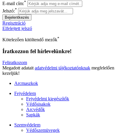
*
E-mail cím:
*
Jelszó:
Regisztráció
Elfelejtett jelszó
*
Kötelezően kitöltendő mezők
Íratkozzon fel hírlevelünkre!
Feliratkozom
Megadott adatait
adatvédelmi tájékoztatónknak
megfelelően
kezeljük!
Arcmaszkok
Fejvédelem
Fejvédelmi kiegészítők
Védősisakok
Arcvédők
Sapkák
Szemvédelem
Védőszemüvegek