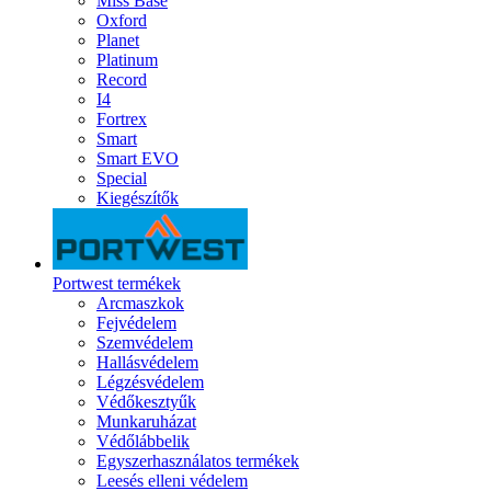
Miss Base
Oxford
Planet
Platinum
Record
I4
Fortrex
Smart
Smart EVO
Special
Kiegészítők
Portwest termékek
Arcmaszkok
Fejvédelem
Szemvédelem
Hallásvédelem
Légzésvédelem
Védőkesztyűk
Munkaruházat
Védőlábbelik
Egyszerhasználatos termékek
Leesés elleni védelem