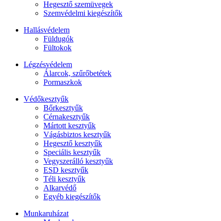
Hegesztő szemüvegek
Szemvédelmi kiegészítők
Hallásvédelem
Füldugók
Fültokok
Légzésvédelem
Álarcok, szűrőbetétek
Pormaszkok
Védőkesztyűk
Bőrkesztyűk
Cérnakesztyűk
Mártott kesztyűk
Vágásbiztos kesztyűk
Hegesztő kesztyűk
Speciális kesztyűk
Vegyszerálló kesztyűk
ESD kesztyűk
Téli kesztyűk
Alkarvédő
Egyéb kiegészítők
Munkaruházat