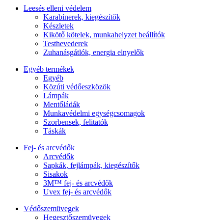
Leesés elleni védelem
Karabínerek, kiegészítők
Készletek
Kikötő kötelek, munkahelyzet beállítók
Testhevederek
Zuhanásgátlók, energia elnyelők
Egyéb termékek
Egyéb
Közúti védőeszközök
Lámpák
Mentőládák
Munkavédelmi egységcsomagok
Szorbensek, felitatók
Táskák
Fej- és arcvédők
Arcvédők
Sapkák, fejlámpák, kiegészítők
Sisakok
3M™ fej- és arcvédők
Uvex fej- és arcvédők
Védőszemüvegek
Hegesztőszemüvegek