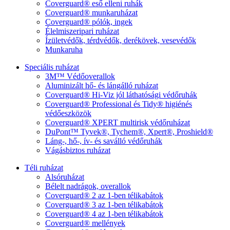
Coverguard® eső elleni ruhák
Coverguard® munkaruházat
Coverguard® pólók, ingek
Élelmiszeripari ruházat
Ízületvédők, térdvédők, derékövek, vesevédők
Munkaruha
Speciális ruházat
3M™ Védőoverallok
Aluminizált hő- és lángálló ruházat
Coverguard® Hi-Viz jól láthatósági védőruhák
Coverguard® Professional és Tidy® higiénés
védőeszközök
Coverguard® XPERT multirisk védőruházat
DuPont™ Tyvek®, Tychem®, Xpert®, Proshield®
Láng-, hő-, ív- és saválló védőruhák
Vágásbiztos ruházat
Téli ruházat
Alsóruházat
Bélelt nadrágok, overallok
Coverguard® 2 az 1-ben télikabátok
Coverguard® 3 az 1-ben télikabátok
Coverguard® 4 az 1-ben télikabátok
Coverguard® mellények