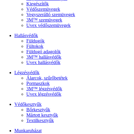
Kiegészítők
Védőszemüvegek
Vegyszerálló szemüvegek
3M™ szemüvegek
Uvex védőszemüvegek
Hallásvédők
Füldugók
Fültokok
Füldugó adagolók
3M™ hallásvédők
Uvex hallásvédők
Légzésvédők
Álarcok, szűrőbetétek
Pormaszkok
3M™ légzésvédők
Uvex légzésvédők
Védőkesztyűk
Bőrkesztyűk
Mártott kesztyűk
Textilkesztyűk
Munkaruházat