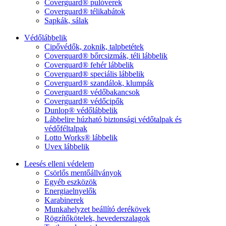
Coverguard® pulóverek
Coverguard® télikabátok
Sapkák, sálak
Védőlábbelik
Cipővédők, zoknik, talpbetétek
Coverguard® bőrcsizmák, téli lábbelik
Coverguard® fehér lábbelik
Coverguard® speciális lábbelik
Coverguard® szandálok, klumpák
Coverguard® védőbakancsok
Coverguard® védőcipők
Dunlop® védőlábbelik
Lábbelire húzható biztonsági védőtalpak és
védőféltalpak
Lotto Works® lábbelik
Uvex lábbelik
Leesés elleni védelem
Csörlős mentőállványok
Egyéb eszközök
Energiaelnyelők
Karabinerek
Munkahelyzet beállító derékövek
Rögzítőkötelek, hevederszalagok