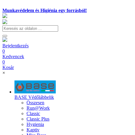
Munkavédelem és Higiénia egy forrásból!
Bejelentkezés
0
Kedvencek
0
Kosár
×
BASE Védőlábbelik
Összesen
Run@Work
Classic
Classic Plus
Hygienia
Kaptiv