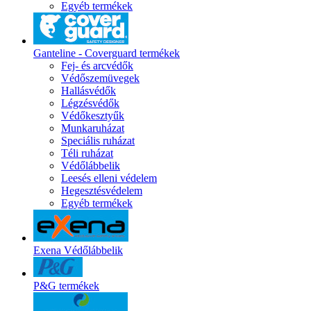
Egyéb termékek
Ganteline - Coverguard termékek
Fej- és arcvédők
Védőszemüvegek
Hallásvédők
Légzésvédők
Védőkesztyűk
Munkaruházat
Speciális ruházat
Téli ruházat
Védőlábbelik
Leesés elleni védelem
Hegesztésvédelem
Egyéb termékek
Exena Védőlábbelik
P&G termékek