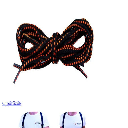
Cipőfűzők