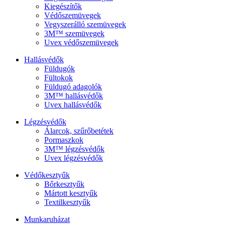
Kiegészítők
Védőszemüvegek
Vegyszerálló szemüvegek
3M™ szemüvegek
Uvex védőszemüvegek
Hallásvédők
Füldugók
Fültokok
Füldugó adagolók
3M™ hallásvédők
Uvex hallásvédők
Légzésvédők
Álarcok, szűrőbetétek
Pormaszkok
3M™ légzésvédők
Uvex légzésvédők
Védőkesztyűk
Bőrkesztyűk
Mártott kesztyűk
Textilkesztyűk
Munkaruházat