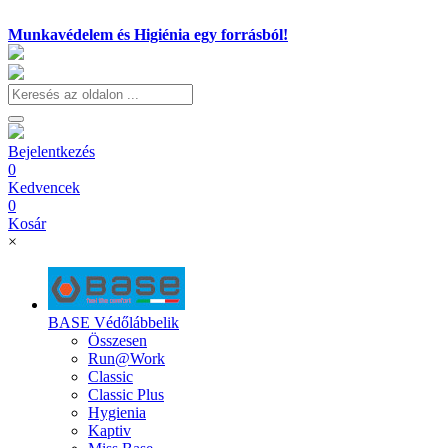
Munkavédelem és Higiénia egy forrásból!
Bejelentkezés
0
Kedvencek
0
Kosár
×
BASE Védőlábbelik
Összesen
Run@Work
Classic
Classic Plus
Hygienia
Kaptiv