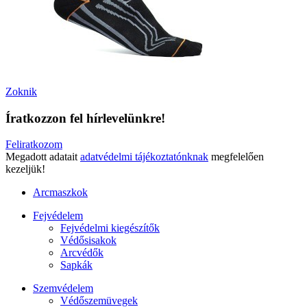
Zoknik
Íratkozzon fel hírlevelünkre!
Feliratkozom
Megadott adatait
adatvédelmi tájékoztatónknak
megfelelően
kezeljük!
Arcmaszkok
Fejvédelem
Fejvédelmi kiegészítők
Védősisakok
Arcvédők
Sapkák
Szemvédelem
Védőszemüvegek