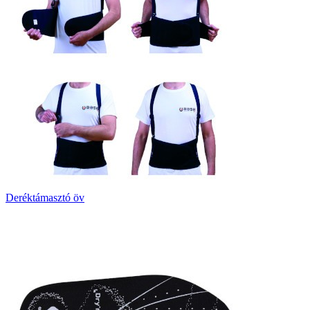
Deréktámasztó öv