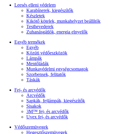
Leesés elleni védelem
Karabínerek, kiegészítők
Készletek
Kikötő kötelek, munkahelyzet beállítók
Testhevederek
Zuhanásgátlók, energia elnyelők
Egyéb termékek
Egyéb
Közúti védőeszközök
Lámpák
Mentőládák
Munkavédelmi egységcsomagok
Szorbensek, felitatók
Táskák
Fej- és arcvédők
Arcvédők
Sapkák, fejlámpák, kiegészítők
Sisakok
3M™ fej- és arcvédők
Uvex fej- és arcvédők
Védőszemüvegek
Hegesztőszemüvegek