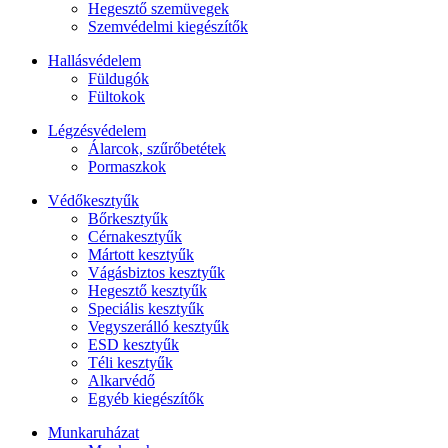
Hegesztő szemüvegek
Szemvédelmi kiegészítők
Hallásvédelem
Füldugók
Fültokok
Légzésvédelem
Álarcok, szűrőbetétek
Pormaszkok
Védőkesztyűk
Bőrkesztyűk
Cérnakesztyűk
Mártott kesztyűk
Vágásbiztos kesztyűk
Hegesztő kesztyűk
Speciális kesztyűk
Vegyszerálló kesztyűk
ESD kesztyűk
Téli kesztyűk
Alkarvédő
Egyéb kiegészítők
Munkaruházat