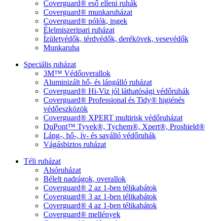
Coverguard® eső elleni ruhák
Coverguard® munkaruházat
Coverguard® pólók, ingek
Élelmiszeripari ruházat
Ízületvédők, térdvédők, derékövek, vesevédők
Munkaruha
Speciális ruházat
3M™ Védőoverallok
Aluminizált hő- és lángálló ruházat
Coverguard® Hi-Viz jól láthatósági védőruhák
Coverguard® Professional és Tidy® higiénés
védőeszközök
Coverguard® XPERT multirisk védőruházat
DuPont™ Tyvek®, Tychem®, Xpert®, Proshield®
Láng-, hő-, ív- és saválló védőruhák
Vágásbiztos ruházat
Téli ruházat
Alsóruházat
Bélelt nadrágok, overallok
Coverguard® 2 az 1-ben télikabátok
Coverguard® 3 az 1-ben télikabátok
Coverguard® 4 az 1-ben télikabátok
Coverguard® mellények