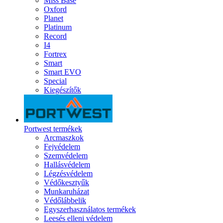
Miss Base
Oxford
Planet
Platinum
Record
I4
Fortrex
Smart
Smart EVO
Special
Kiegészítők
Portwest termékek
Arcmaszkok
Fejvédelem
Szemvédelem
Hallásvédelem
Légzésvédelem
Védőkesztyűk
Munkaruházat
Védőlábbelik
Egyszerhasználatos termékek
Leesés elleni védelem