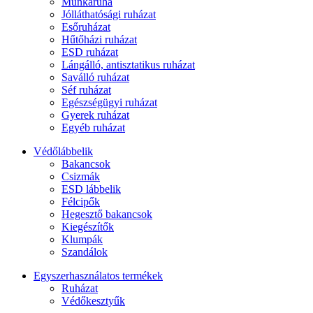
Munkaruha
Jólláthatósági ruházat
Esőruházat
Hűtőházi ruházat
ESD ruházat
Lángálló, antisztatikus ruházat
Saválló ruházat
Séf ruházat
Egészségügyi ruházat
Gyerek ruházat
Egyéb ruházat
Védőlábbelik
Bakancsok
Csizmák
ESD lábbelik
Félcipők
Hegesztő bakancsok
Kiegészítők
Klumpák
Szandálok
Egyszerhasználatos termékek
Ruházat
Védőkesztyűk