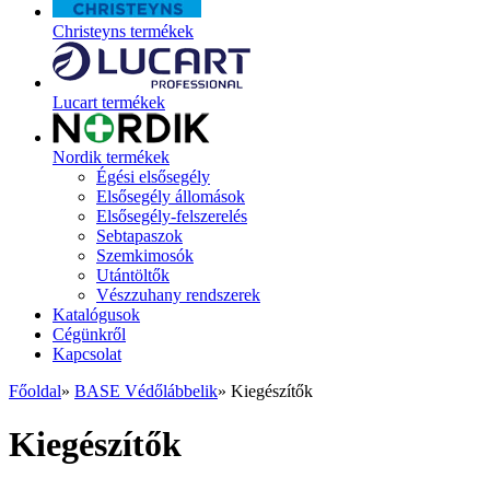
Christeyns termékek
Lucart termékek
Nordik termékek
Égési elsősegély
Elsősegély állomások
Elsősegély-felszerelés
Sebtapaszok
Szemkimosók
Utántöltők
Vészzuhany rendszerek
Katalógusok
Cégünkről
Kapcsolat
Főoldal
»
BASE Védőlábbelik
»
Kiegészítők
Kiegészítők