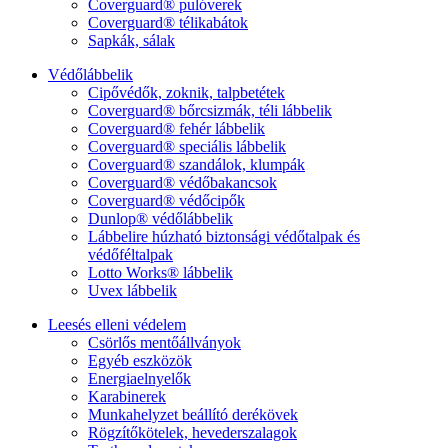
Coverguard® pulóverek
Coverguard® télikabátok
Sapkák, sálak
Védőlábbelik
Cipővédők, zoknik, talpbetétek
Coverguard® bőrcsizmák, téli lábbelik
Coverguard® fehér lábbelik
Coverguard® speciális lábbelik
Coverguard® szandálok, klumpák
Coverguard® védőbakancsok
Coverguard® védőcipők
Dunlop® védőlábbelik
Lábbelire húzható biztonsági védőtalpak és
védőféltalpak
Lotto Works® lábbelik
Uvex lábbelik
Leesés elleni védelem
Csörlős mentőállványok
Egyéb eszközök
Energiaelnyelők
Karabinerek
Munkahelyzet beállító derékövek
Rögzítőkötelek, hevederszalagok