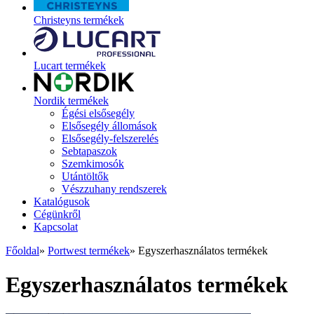
Christeyns termékek
Lucart termékek
Nordik termékek
Égési elsősegély
Elsősegély állomások
Elsősegély-felszerelés
Sebtapaszok
Szemkimosók
Utántöltők
Vészzuhany rendszerek
Katalógusok
Cégünkről
Kapcsolat
Főoldal
»
Portwest termékek
»
Egyszerhasználatos termékek
Egyszerhasználatos termékek