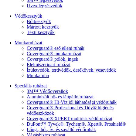
3M™ légzésvédők
Uvex légzésvédők
Védőkesztyűk
Bőrkesztyűk
Mártott kesztyűk
Textilkesztyűk
Munkaruházat
Coverguard® eső elleni ruhák
Coverguard® munkaruházat
Coverguard® pólók, ingek
Élelmiszeripari ruházat
Ízületvédők, térdvédők, derékövek, vesevédők
Munkaruha
Speciális ruházat
3M™ Védőoverallok
Aluminizált hő- és lángálló ruházat
Coverguard® Hi-Viz jól láthatósági védőruhák
Coverguard® Professional és Tidy® higiénés
védőeszközök
Coverguard® XPERT multirisk védőruházat
DuPont™ Tyvek®, Tychem®, Xpert®, Proshield®
Láng-, hő-, ív- és saválló védőruhák
Vágásbiztos ruházat