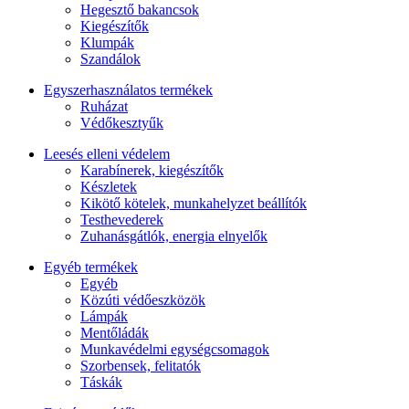
Hegesztő bakancsok
Kiegészítők
Klumpák
Szandálok
Egyszerhasználatos termékek
Ruházat
Védőkesztyűk
Leesés elleni védelem
Karabínerek, kiegészítők
Készletek
Kikötő kötelek, munkahelyzet beállítók
Testhevederek
Zuhanásgátlók, energia elnyelők
Egyéb termékek
Egyéb
Közúti védőeszközök
Lámpák
Mentőládák
Munkavédelmi egységcsomagok
Szorbensek, felitatók
Táskák