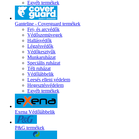
Egyéb termékek
Ganteline - Coverguard termékek
Fej- és arcvédők
Védőszemüvegek
Hallásvédők
Légzésvédők
Védőkesztyűk
Munkaruházat
Speciális ruházat
Téli ruházat
Védőlábbelik
Leesés elleni védelem
Hegesztésvédelem
Egyéb termékek
Exena Védőlábbelik
P&G termékek