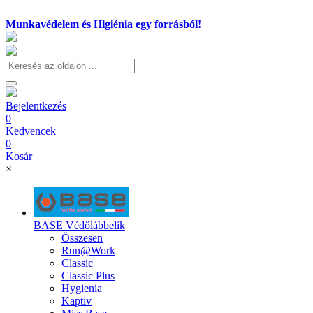
Munkavédelem és Higiénia egy forrásból!
Bejelentkezés
0
Kedvencek
0
Kosár
×
BASE Védőlábbelik
Összesen
Run@Work
Classic
Classic Plus
Hygienia
Kaptiv