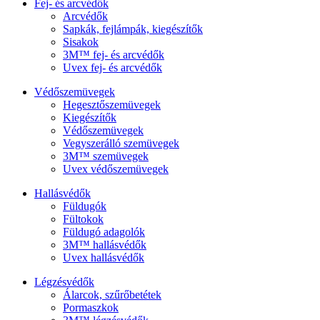
Fej- és arcvédők
Arcvédők
Sapkák, fejlámpák, kiegészítők
Sisakok
3M™ fej- és arcvédők
Uvex fej- és arcvédők
Védőszemüvegek
Hegesztőszemüvegek
Kiegészítők
Védőszemüvegek
Vegyszerálló szemüvegek
3M™ szemüvegek
Uvex védőszemüvegek
Hallásvédők
Füldugók
Fültokok
Füldugó adagolók
3M™ hallásvédők
Uvex hallásvédők
Légzésvédők
Álarcok, szűrőbetétek
Pormaszkok