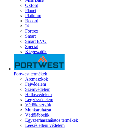
Miss Base
Oxford
Planet
Platinum
Record
I4
Fortrex
Smart
Smart EVO
Special
Kiegészítők
Portwest termékek
Arcmaszkok
Fejvédelem
Szemvédelem
Hallásvédelem
Légzésvédelem
Védőkesztyűk
Munkaruházat
Védőlábbelik
Egyszerhasználatos termékek
Leesés elleni védelem