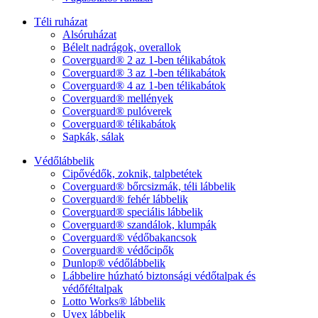
Téli ruházat
Alsóruházat
Bélelt nadrágok, overallok
Coverguard® 2 az 1-ben télikabátok
Coverguard® 3 az 1-ben télikabátok
Coverguard® 4 az 1-ben télikabátok
Coverguard® mellények
Coverguard® pulóverek
Coverguard® télikabátok
Sapkák, sálak
Védőlábbelik
Cipővédők, zoknik, talpbetétek
Coverguard® bőrcsizmák, téli lábbelik
Coverguard® fehér lábbelik
Coverguard® speciális lábbelik
Coverguard® szandálok, klumpák
Coverguard® védőbakancsok
Coverguard® védőcipők
Dunlop® védőlábbelik
Lábbelire húzható biztonsági védőtalpak és
védőféltalpak
Lotto Works® lábbelik
Uvex lábbelik