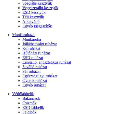
Speciális kesztyűk
Vegyszerálló kesztyűk
ESD kesztyűk
Téli kesztyűk
Alkarvédő
Egyéb kiegészítők
Munkaruházat
Munkaruha
Jólláthatósági ruházat
Esőruházat
Hűtőházi ruházat
ESD ruházat
Lángálló, antisztatikus ruházat
Saválló ruházat
Séf ruházat
Egészségügyi ruházat
Gyerek ruházat
Egyéb ruházat
Védőlábbelik
Bakancsok
Csizmák
ESD lábbelik
Félcipők