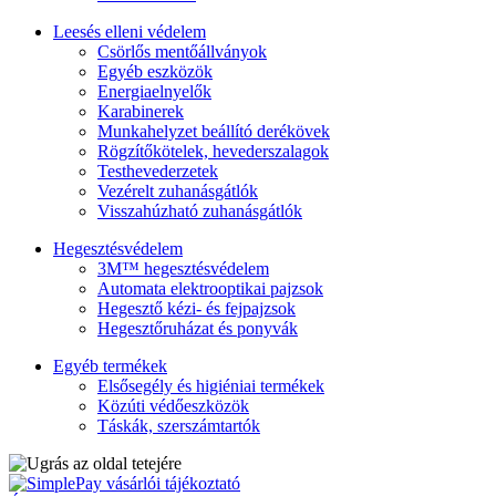
Leesés elleni védelem
Csörlős mentőállványok
Egyéb eszközök
Energiaelnyelők
Karabinerek
Munkahelyzet beállító derékövek
Rögzítőkötelek, hevederszalagok
Testhevederzetek
Vezérelt zuhanásgátlók
Visszahúzható zuhanásgátlók
Hegesztésvédelem
3M™ hegesztésvédelem
Automata elektrooptikai pajzsok
Hegesztő kézi- és fejpajzsok
Hegesztőruházat és ponyvák
Egyéb termékek
Elsősegély és higiéniai termékek
Közúti védőeszközök
Táskák, szerszámtartók