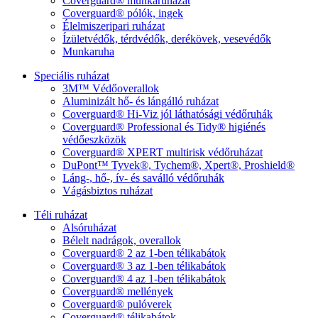
Coverguard® munkaruházat
Coverguard® pólók, ingek
Élelmiszeripari ruházat
Ízületvédők, térdvédők, derékövek, vesevédők
Munkaruha
Speciális ruházat
3M™ Védőoverallok
Aluminizált hő- és lángálló ruházat
Coverguard® Hi-Viz jól láthatósági védőruhák
Coverguard® Professional és Tidy® higiénés
védőeszközök
Coverguard® XPERT multirisk védőruházat
DuPont™ Tyvek®, Tychem®, Xpert®, Proshield®
Láng-, hő-, ív- és saválló védőruhák
Vágásbiztos ruházat
Téli ruházat
Alsóruházat
Bélelt nadrágok, overallok
Coverguard® 2 az 1-ben télikabátok
Coverguard® 3 az 1-ben télikabátok
Coverguard® 4 az 1-ben télikabátok
Coverguard® mellények
Coverguard® pulóverek
Coverguard® télikabátok