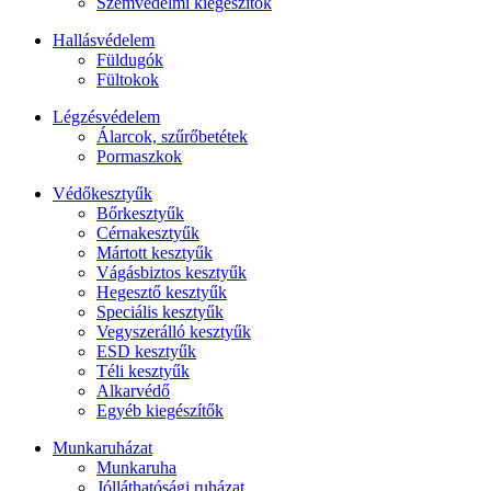
Szemvédelmi kiegészítők
Hallásvédelem
Füldugók
Fültokok
Légzésvédelem
Álarcok, szűrőbetétek
Pormaszkok
Védőkesztyűk
Bőrkesztyűk
Cérnakesztyűk
Mártott kesztyűk
Vágásbiztos kesztyűk
Hegesztő kesztyűk
Speciális kesztyűk
Vegyszerálló kesztyűk
ESD kesztyűk
Téli kesztyűk
Alkarvédő
Egyéb kiegészítők
Munkaruházat
Munkaruha
Jólláthatósági ruházat