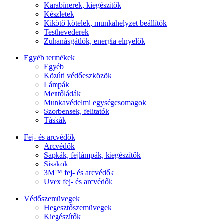
Karabínerek, kiegészítők
Készletek
Kikötő kötelek, munkahelyzet beállítók
Testhevederek
Zuhanásgátlók, energia elnyelők
Egyéb termékek
Egyéb
Közúti védőeszközök
Lámpák
Mentőládák
Munkavédelmi egységcsomagok
Szorbensek, felitatók
Táskák
Fej- és arcvédők
Arcvédők
Sapkák, fejlámpák, kiegészítők
Sisakok
3M™ fej- és arcvédők
Uvex fej- és arcvédők
Védőszemüvegek
Hegesztőszemüvegek
Kiegészítők