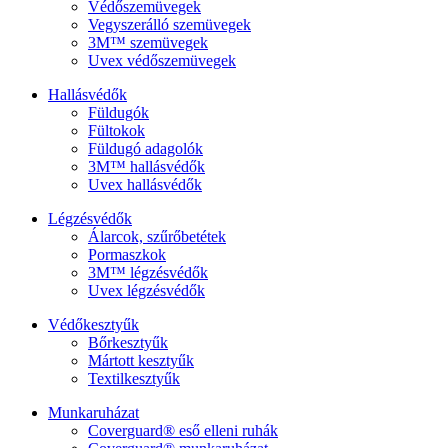
Védőszemüvegek
Vegyszerálló szemüvegek
3M™ szemüvegek
Uvex védőszemüvegek
Hallásvédők
Füldugók
Fültokok
Füldugó adagolók
3M™ hallásvédők
Uvex hallásvédők
Légzésvédők
Álarcok, szűrőbetétek
Pormaszkok
3M™ légzésvédők
Uvex légzésvédők
Védőkesztyűk
Bőrkesztyűk
Mártott kesztyűk
Textilkesztyűk
Munkaruházat
Coverguard® eső elleni ruhák