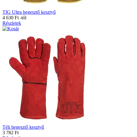
TIG Ultra hegesztő kesztyű
4 630 Ft
-tól
Részletek
Téli hegesztő kesztyű
3 782 Ft