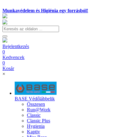
Munkavédelem és Higiénia egy forrásból!
Bejelentkezés
0
Kedvencek
0
Kosár
×
BASE Védőlábbelik
Összesen
Run@Work
Classic
Classic Plus
Hygienia
Kaptiv