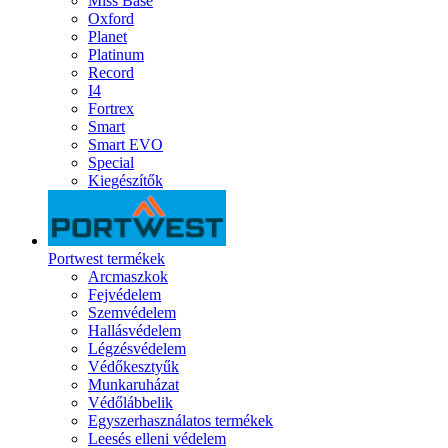
Miss Base
Oxford
Planet
Platinum
Record
I4
Fortrex
Smart
Smart EVO
Special
Kiegészítők
Portwest termékek
Arcmaszkok
Fejvédelem
Szemvédelem
Hallásvédelem
Légzésvédelem
Védőkesztyűk
Munkaruházat
Védőlábbelik
Egyszerhasználatos termékek
Leesés elleni védelem