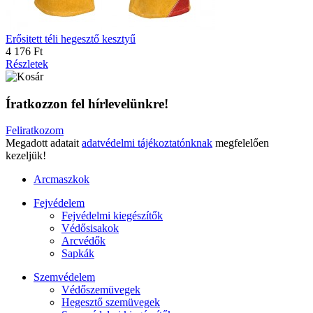
Erősitett téli hegesztő kesztyű
4 176 Ft
Részletek
Íratkozzon fel hírlevelünkre!
Feliratkozom
Megadott adatait
adatvédelmi tájékoztatónknak
megfelelően
kezeljük!
Arcmaszkok
Fejvédelem
Fejvédelmi kiegészítők
Védősisakok
Arcvédők
Sapkák
Szemvédelem
Védőszemüvegek
Hegesztő szemüvegek