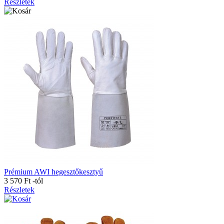
Részletek
Prémium AWI hegesztőkesztyű
3 570 Ft
-tól
Részletek