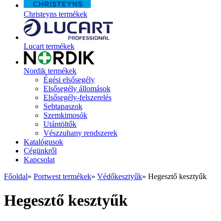
Christeyns termékek
Lucart termékek
Nordik termékek
Égési elsősegély
Elsősegély állomások
Elsősegély-felszerelés
Sebtapaszok
Szemkimosók
Utántöltők
Vészzuhany rendszerek
Katalógusok
Cégünkről
Kapcsolat
Főoldal
»
Portwest termékek
»
Védőkesztyűk
»
Hegesztő kesztyűk
Hegesztő kesztyűk