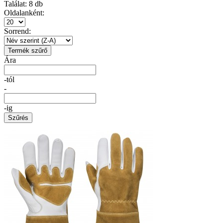
Találat:
8
db
Oldalanként:
Sorrend:
Termék szűrő
Ára
-tól
-
-ig