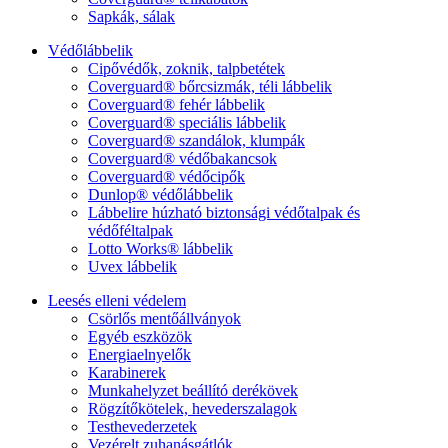
Sapkák, sálak
Védőlábbelik
Cipővédők, zoknik, talpbetétek
Coverguard® bőrcsizmák, téli lábbelik
Coverguard® fehér lábbelik
Coverguard® speciális lábbelik
Coverguard® szandálok, klumpák
Coverguard® védőbakancsok
Coverguard® védőcipők
Dunlop® védőlábbelik
Lábbelire húzható biztonsági védőtalpak és
védőféltalpak
Lotto Works® lábbelik
Uvex lábbelik
Leesés elleni védelem
Csörlős mentőállványok
Egyéb eszközök
Energiaelnyelők
Karabinerek
Munkahelyzet beállító derékövek
Rögzítőkötelek, hevederszalagok
Testhevederzetek
Vezérelt zuhanásgátlók