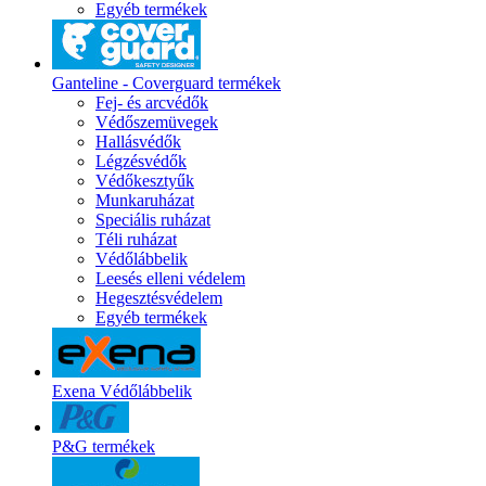
Egyéb termékek
Ganteline - Coverguard termékek
Fej- és arcvédők
Védőszemüvegek
Hallásvédők
Légzésvédők
Védőkesztyűk
Munkaruházat
Speciális ruházat
Téli ruházat
Védőlábbelik
Leesés elleni védelem
Hegesztésvédelem
Egyéb termékek
Exena Védőlábbelik
P&G termékek