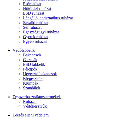
Esőruházat
Hűtőházi ruházat
ESD ruházat
Lángálló, antisztatikus ruházat
Saválló ruházat
Séf ruházat
Egészségügyi ruházat
Gyerek ruházat
Egyéb ruházat
Védőlábbelik
Bakancsok
Csizmák
ESD lábbelik
Félcipők
Hegesztő bakancsok
Kiegészítők
Klumpák
Szandálok
Egyszerhasználatos termékek
Ruházat
Védőkesztyűk
Leesés elleni védelem