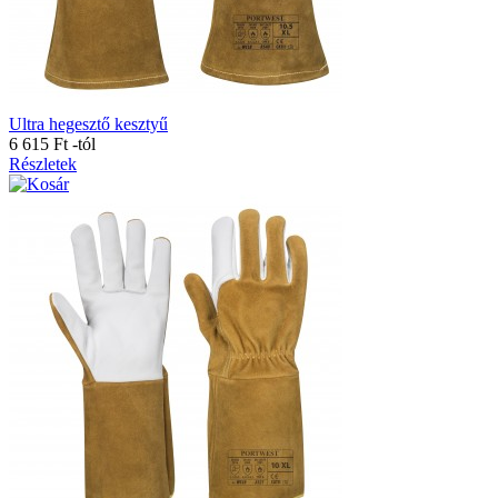
Ultra hegesztő kesztyű
6 615 Ft
-tól
Részletek