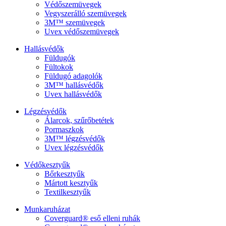
Védőszemüvegek
Vegyszerálló szemüvegek
3M™ szemüvegek
Uvex védőszemüvegek
Hallásvédők
Füldugók
Fültokok
Füldugó adagolók
3M™ hallásvédők
Uvex hallásvédők
Légzésvédők
Álarcok, szűrőbetétek
Pormaszkok
3M™ légzésvédők
Uvex légzésvédők
Védőkesztyűk
Bőrkesztyűk
Mártott kesztyűk
Textilkesztyűk
Munkaruházat
Coverguard® eső elleni ruhák