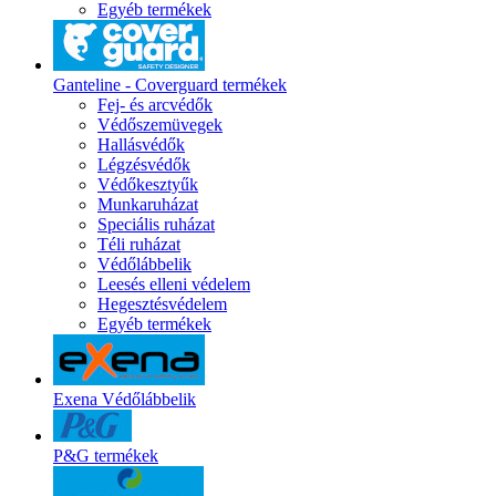
Egyéb termékek
Ganteline - Coverguard termékek
Fej- és arcvédők
Védőszemüvegek
Hallásvédők
Légzésvédők
Védőkesztyűk
Munkaruházat
Speciális ruházat
Téli ruházat
Védőlábbelik
Leesés elleni védelem
Hegesztésvédelem
Egyéb termékek
Exena Védőlábbelik
P&G termékek