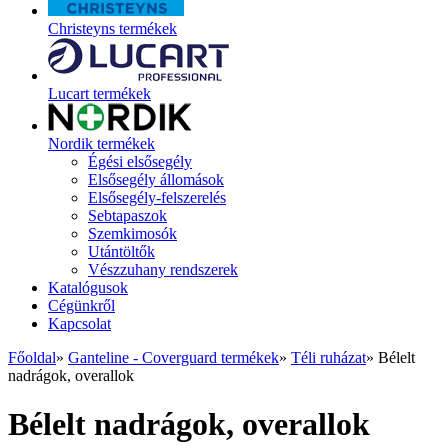
Christeyns termékek
Lucart termékek
Nordik termékek
Égési elsősegély
Elsősegély állomások
Elsősegély-felszerelés
Sebtapaszok
Szemkimosók
Utántöltők
Vészzuhany rendszerek
Katalógusok
Cégünkről
Kapcsolat
Főoldal
»
Ganteline - Coverguard termékek
»
Téli ruházat
»
Bélelt
nadrágok, overallok
Bélelt nadrágok, overallok