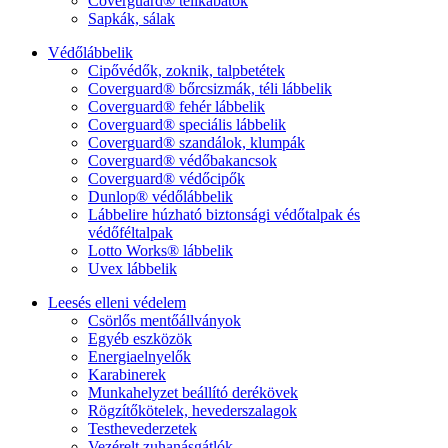
Coverguard® télikabátok
Sapkák, sálak
Védőlábbelik
Cipővédők, zoknik, talpbetétek
Coverguard® bőrcsizmák, téli lábbelik
Coverguard® fehér lábbelik
Coverguard® speciális lábbelik
Coverguard® szandálok, klumpák
Coverguard® védőbakancsok
Coverguard® védőcipők
Dunlop® védőlábbelik
Lábbelire húzható biztonsági védőtalpak és
védőféltalpak
Lotto Works® lábbelik
Uvex lábbelik
Leesés elleni védelem
Csörlős mentőállványok
Egyéb eszközök
Energiaelnyelők
Karabinerek
Munkahelyzet beállító derékövek
Rögzítőkötelek, hevederszalagok
Testhevederzetek
Vezérelt zuhanásgátlók