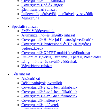
Coverguard® munkaruházat
Coverguard® pólók, ingek
Élelmiszeripari ruházat
Ízületvédők, térdvédők, derékövek, vesevédők
Munkaruha
Speciális ruházat
3M™ Védőoverallok
Aluminizált hő- és lángálló ruházat
Coverguard® Hi-Viz jól láthatósági védőruhák
Coverguard® Professional és Tidy® higiénés
védőeszközök
Coverguard® XPERT multirisk védőruházat
DuPont™ Tyvek®, Tychem®, Xpert®, Proshield®
Láng-, hő-, ív- és saválló védőruhák
Vágásbiztos ruházat
Téli ruházat
Alsóruházat
Bélelt nadrágok, overallok
Coverguard® 2 az 1-ben télikabátok
Coverguard® 3 az 1-ben télikabátok
Coverguard® 4 az 1-ben télikabátok
Coverguard® mellények
Coverguard® pulóverek