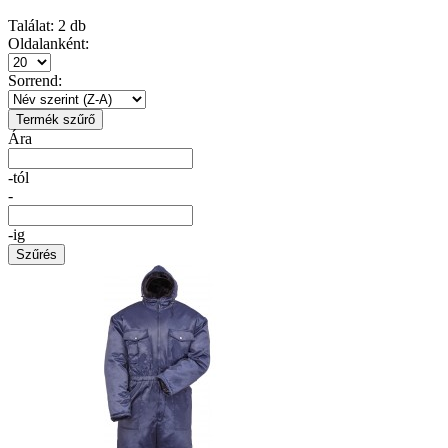
Találat:
2
db
Oldalanként:
Sorrend:
Termék szűrő
Ára
-tól
-
-ig