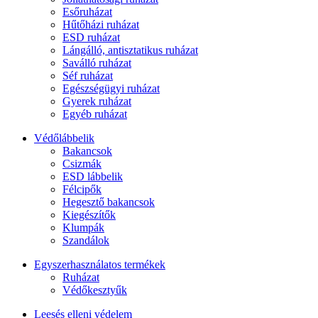
Esőruházat
Hűtőházi ruházat
ESD ruházat
Lángálló, antisztatikus ruházat
Saválló ruházat
Séf ruházat
Egészségügyi ruházat
Gyerek ruházat
Egyéb ruházat
Védőlábbelik
Bakancsok
Csizmák
ESD lábbelik
Félcipők
Hegesztő bakancsok
Kiegészítők
Klumpák
Szandálok
Egyszerhasználatos termékek
Ruházat
Védőkesztyűk
Leesés elleni védelem