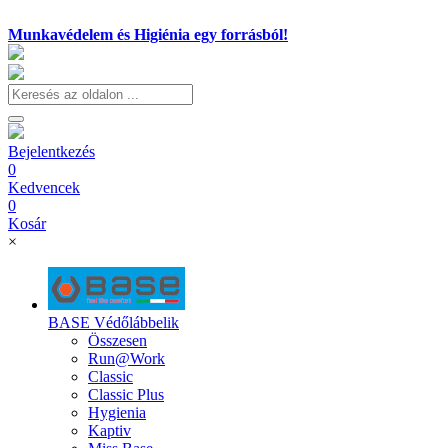
Munkavédelem és Higiénia egy forrásból!
Bejelentkezés
0
Kedvencek
0
Kosár
×
BASE Védőlábbelik
Összesen
Run@Work
Classic
Classic Plus
Hygienia
Kaptiv