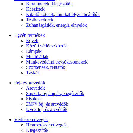
Karabínerek, kiegészítők
Készletek
Kikötő kötelek, munkahelyzet beállítók
Testhevederek
Zuhanásgátlók, energia elnyelők
Egyéb termékek
Egyéb
Közúti védőeszközök
Lámpák
Mentőládák
Munkavédelmi egységcsomagok
Szorbensek, felitatók
Táskák
Fej- és arcvédők
Arcvédők
Sapkák, fejlámpák, kiegészítők
Sisakok
3M™ fej- és arcvédők
Uvex fej- és arcvédők
Védőszemüvegek
Hegesztőszemüvegek
Kiegészítők