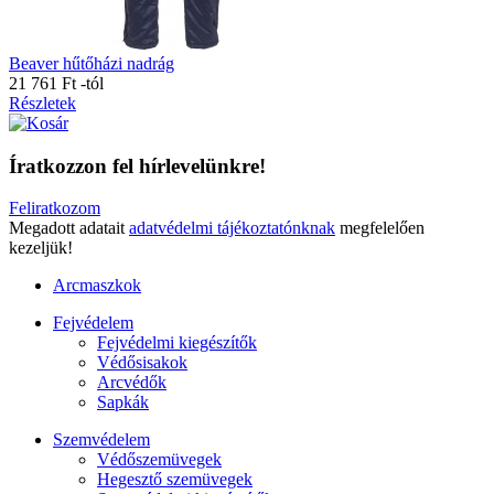
Beaver hűtőházi nadrág
21 761 Ft
-tól
Részletek
Íratkozzon fel hírlevelünkre!
Feliratkozom
Megadott adatait
adatvédelmi tájékoztatónknak
megfelelően
kezeljük!
Arcmaszkok
Fejvédelem
Fejvédelmi kiegészítők
Védősisakok
Arcvédők
Sapkák
Szemvédelem
Védőszemüvegek
Hegesztő szemüvegek