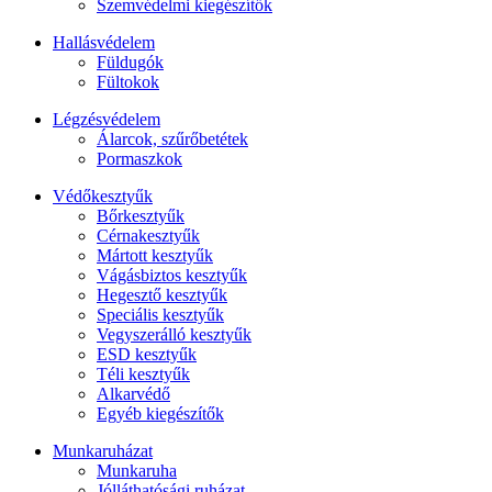
Szemvédelmi kiegészítők
Hallásvédelem
Füldugók
Fültokok
Légzésvédelem
Álarcok, szűrőbetétek
Pormaszkok
Védőkesztyűk
Bőrkesztyűk
Cérnakesztyűk
Mártott kesztyűk
Vágásbiztos kesztyűk
Hegesztő kesztyűk
Speciális kesztyűk
Vegyszerálló kesztyűk
ESD kesztyűk
Téli kesztyűk
Alkarvédő
Egyéb kiegészítők
Munkaruházat
Munkaruha
Jólláthatósági ruházat