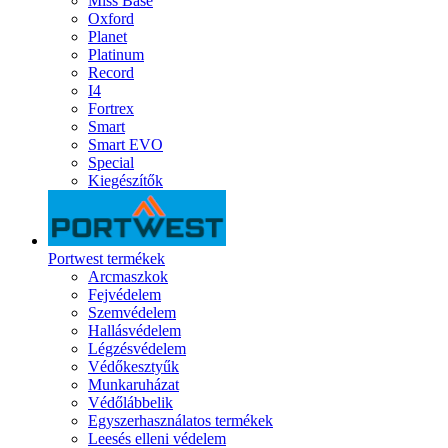
Miss Base
Oxford
Planet
Platinum
Record
I4
Fortrex
Smart
Smart EVO
Special
Kiegészítők
Portwest termékek
Arcmaszkok
Fejvédelem
Szemvédelem
Hallásvédelem
Légzésvédelem
Védőkesztyűk
Munkaruházat
Védőlábbelik
Egyszerhasználatos termékek
Leesés elleni védelem