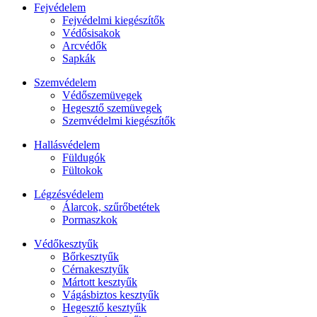
Fejvédelem
Fejvédelmi kiegészítők
Védősisakok
Arcvédők
Sapkák
Szemvédelem
Védőszemüvegek
Hegesztő szemüvegek
Szemvédelmi kiegészítők
Hallásvédelem
Füldugók
Fültokok
Légzésvédelem
Álarcok, szűrőbetétek
Pormaszkok
Védőkesztyűk
Bőrkesztyűk
Cérnakesztyűk
Mártott kesztyűk
Vágásbiztos kesztyűk
Hegesztő kesztyűk