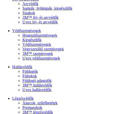
Arcvédők
Sapkák, fejlámpák, kiegészítők
Sisakok
3M™ fej- és arcvédők
Uvex fej- és arcvédők
Védőszemüvegek
Hegesztőszemüvegek
Kiegészítők
Védőszemüvegek
Vegyszerálló szemüvegek
3M™ szemüvegek
Uvex védőszemüvegek
Hallásvédők
Füldugók
Fültokok
Füldugó adagolók
3M™ hallásvédők
Uvex hallásvédők
Légzésvédők
Álarcok, szűrőbetétek
Pormaszkok
3M™ légzésvédők