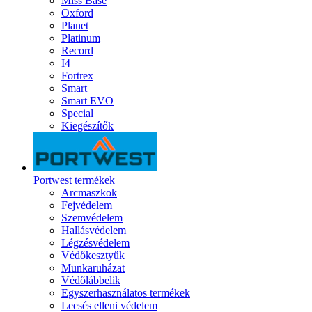
Miss Base
Oxford
Planet
Platinum
Record
I4
Fortrex
Smart
Smart EVO
Special
Kiegészítők
Portwest termékek
Arcmaszkok
Fejvédelem
Szemvédelem
Hallásvédelem
Légzésvédelem
Védőkesztyűk
Munkaruházat
Védőlábbelik
Egyszerhasználatos termékek
Leesés elleni védelem