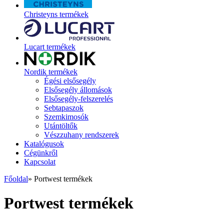
Christeyns termékek
Lucart termékek
Nordik termékek
Égési elsősegély
Elsősegély állomások
Elsősegély-felszerelés
Sebtapaszok
Szemkimosók
Utántöltők
Vészzuhany rendszerek
Katalógusok
Cégünkről
Kapcsolat
Főoldal
»
Portwest termékek
Portwest termékek