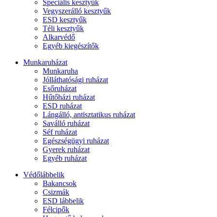
Speciális kesztyűk
Vegyszerálló kesztyűk
ESD kesztyűk
Téli kesztyűk
Alkarvédő
Egyéb kiegészítők
Munkaruházat
Munkaruha
Jólláthatósági ruházat
Esőruházat
Hűtőházi ruházat
ESD ruházat
Lángálló, antisztatikus ruházat
Saválló ruházat
Séf ruházat
Egészségügyi ruházat
Gyerek ruházat
Egyéb ruházat
Védőlábbelik
Bakancsok
Csizmák
ESD lábbelik
Félcipők