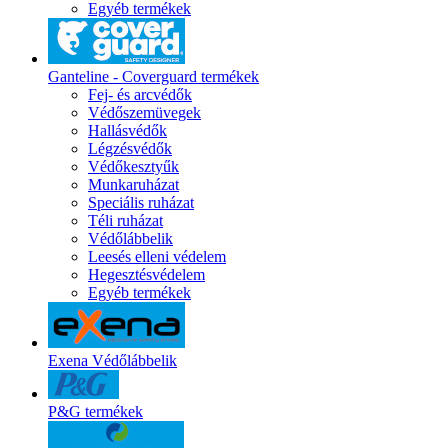
Egyéb termékek
Ganteline - Coverguard termékek
Fej- és arcvédők
Védőszemüvegek
Hallásvédők
Légzésvédők
Védőkesztyűk
Munkaruházat
Speciális ruházat
Téli ruházat
Védőlábbelik
Leesés elleni védelem
Hegesztésvédelem
Egyéb termékek
Exena Védőlábbelik
P&G termékek