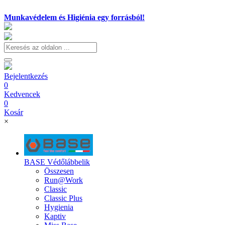
Munkavédelem és Higiénia egy forrásból!
Bejelentkezés
0
Kedvencek
0
Kosár
×
BASE Védőlábbelik
Összesen
Run@Work
Classic
Classic Plus
Hygienia
Kaptiv