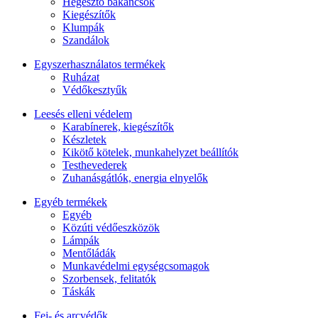
Hegesztő bakancsok
Kiegészítők
Klumpák
Szandálok
Egyszerhasználatos termékek
Ruházat
Védőkesztyűk
Leesés elleni védelem
Karabínerek, kiegészítők
Készletek
Kikötő kötelek, munkahelyzet beállítók
Testhevederek
Zuhanásgátlók, energia elnyelők
Egyéb termékek
Egyéb
Közúti védőeszközök
Lámpák
Mentőládák
Munkavédelmi egységcsomagok
Szorbensek, felitatók
Táskák
Fej- és arcvédők