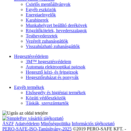
Csörlős mentőállványok
Egyéb eszközök
Energiaelnyelők
Karabinerek
Munkahelyzet beállító derékövek
Rögzítőkötelek, hevederszalagok
Testhevederzetek
Vezérelt zuhanásgátlók
Visszahúzható zuhanásgátlók
Hegesztésvédelem
3M™ hegesztésvédelem
Automata elektrooptikai pajzsok
Hegesztő kézi- és fejpajzsok
Hegesztőruházat és ponyvák
Egyéb termékek
Elsősegély és higiéniai termékek
Közúti védőeszközök
Táskák, szerszámtartók
ÁSZF
Adatvédelem
Minőségpolitika
Információs tájékoztató
PERO-SAFE-ISO-Tanúsítvány-2025
©2019 PERO-SAFE KFT. -