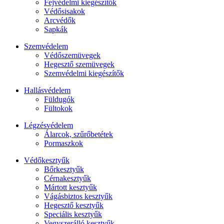
Fejvédelmi kiegészítők
Védősisakok
Arcvédők
Sapkák
Szemvédelem
Védőszemüvegek
Hegesztő szemüvegek
Szemvédelmi kiegészítők
Hallásvédelem
Füldugók
Fültokok
Légzésvédelem
Álarcok, szűrőbetétek
Pormaszkok
Védőkesztyűk
Bőrkesztyűk
Cérnakesztyűk
Mártott kesztyűk
Vágásbiztos kesztyűk
Hegesztő kesztyűk
Speciális kesztyűk
Vegyszerálló kesztyűk