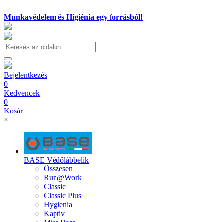
Munkavédelem és Higiénia egy forrásból!
Bejelentkezés
0
Kedvencek
0
Kosár
×
BASE Védőlábbelik
Összesen
Run@Work
Classic
Classic Plus
Hygienia
Kaptiv