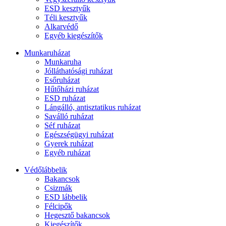
ESD kesztyűk
Téli kesztyűk
Alkarvédő
Egyéb kiegészítők
Munkaruházat
Munkaruha
Jólláthatósági ruházat
Esőruházat
Hűtőházi ruházat
ESD ruházat
Lángálló, antisztatikus ruházat
Saválló ruházat
Séf ruházat
Egészségügyi ruházat
Gyerek ruházat
Egyéb ruházat
Védőlábbelik
Bakancsok
Csizmák
ESD lábbelik
Félcipők
Hegesztő bakancsok
Kiegészítők