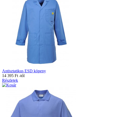
Antisztatikus ESD köpeny
14 395 Ft
-tól
Részletek