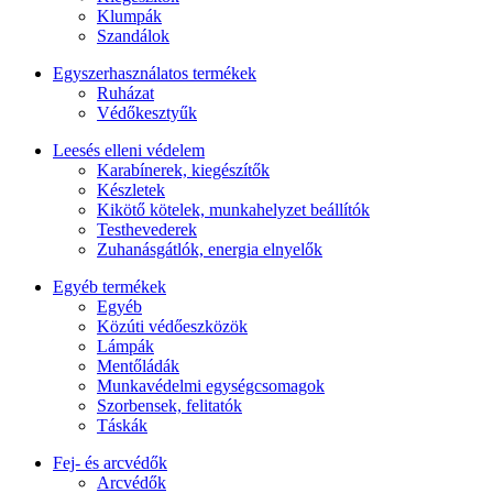
Klumpák
Szandálok
Egyszerhasználatos termékek
Ruházat
Védőkesztyűk
Leesés elleni védelem
Karabínerek, kiegészítők
Készletek
Kikötő kötelek, munkahelyzet beállítók
Testhevederek
Zuhanásgátlók, energia elnyelők
Egyéb termékek
Egyéb
Közúti védőeszközök
Lámpák
Mentőládák
Munkavédelmi egységcsomagok
Szorbensek, felitatók
Táskák
Fej- és arcvédők
Arcvédők