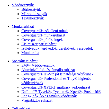
Védőkesztyűk
Bőrkesztyűk
Mártott kesztyűk
Textilkesztyűk
Munkaruházat
Coverguard® eső elleni ruhák
Coverguard® munkaruházat
Coverguard® pólók, ingek
Élelmiszeripari ruházat
Ízületvédők, térdvédők, derékövek, vesevédők
Munkaruha
Speciális ruházat
3M™ Védőoverallok
Aluminizált hő- és lángálló ruházat
Coverguard® Hi-Viz jól láthatósági védőruhák
Coverguard® Professional és Tidy® higiénés
védőeszközök
Coverguard® XPERT multirisk védőruházat
DuPont™ Tyvek®, Tychem®, Xpert®, Proshield®
Láng-, hő-, ív- és saválló védőruhák
Vágásbiztos ruházat
Téli ruházat