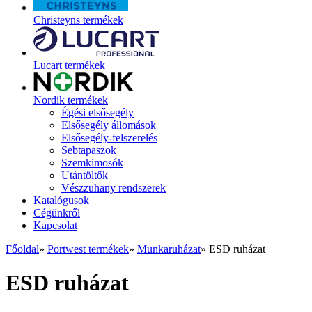
Christeyns termékek
Lucart termékek
Nordik termékek
Égési elsősegély
Elsősegély állomások
Elsősegély-felszerelés
Sebtapaszok
Szemkimosók
Utántöltők
Vészzuhany rendszerek
Katalógusok
Cégünkről
Kapcsolat
Főoldal
»
Portwest termékek
»
Munkaruházat
»
ESD ruházat
ESD ruházat