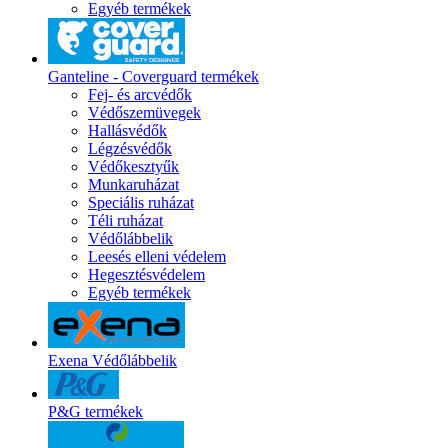
Egyéb termékek
Ganteline - Coverguard termékek
Fej- és arcvédők
Védőszemüvegek
Hallásvédők
Légzésvédők
Védőkesztyűk
Munkaruházat
Speciális ruházat
Téli ruházat
Védőlábbelik
Leesés elleni védelem
Hegesztésvédelem
Egyéb termékek
Exena Védőlábbelik
P&G termékek