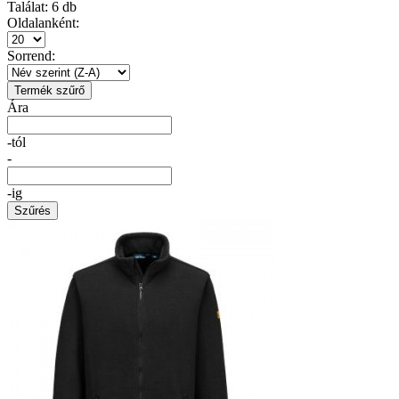
Találat:
6
db
Oldalanként:
Sorrend:
Termék szűrő
Ára
-tól
-
-ig