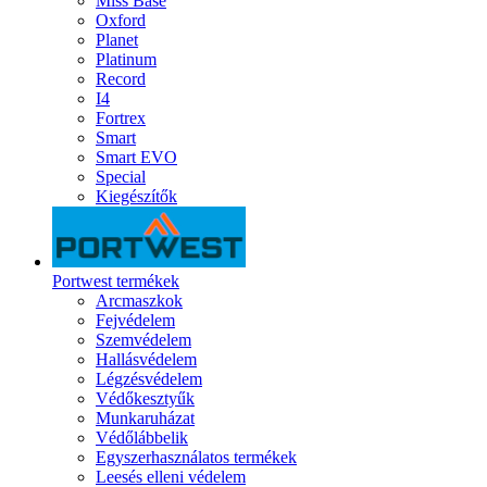
Miss Base
Oxford
Planet
Platinum
Record
I4
Fortrex
Smart
Smart EVO
Special
Kiegészítők
Portwest termékek
Arcmaszkok
Fejvédelem
Szemvédelem
Hallásvédelem
Légzésvédelem
Védőkesztyűk
Munkaruházat
Védőlábbelik
Egyszerhasználatos termékek
Leesés elleni védelem