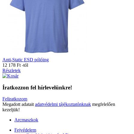
Anti-Static ESD pólóing
12 178 Ft
-tól
Részletek
Íratkozzon fel hírlevelünkre!
Feliratkozom
Megadott adatait
adatvédelmi tájékoztatónknak
megfelelően
kezeljük!
Arcmaszkok
Fejvédelem