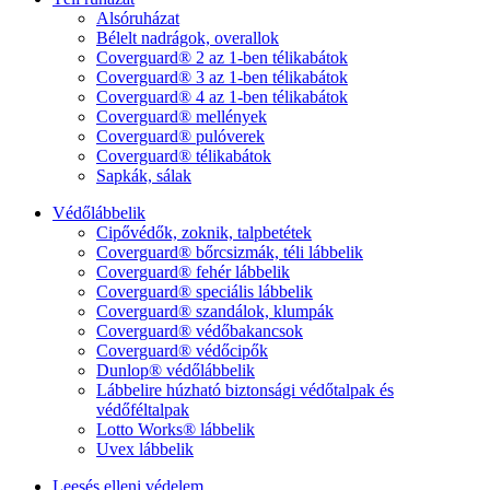
Alsóruházat
Bélelt nadrágok, overallok
Coverguard® 2 az 1-ben télikabátok
Coverguard® 3 az 1-ben télikabátok
Coverguard® 4 az 1-ben télikabátok
Coverguard® mellények
Coverguard® pulóverek
Coverguard® télikabátok
Sapkák, sálak
Védőlábbelik
Cipővédők, zoknik, talpbetétek
Coverguard® bőrcsizmák, téli lábbelik
Coverguard® fehér lábbelik
Coverguard® speciális lábbelik
Coverguard® szandálok, klumpák
Coverguard® védőbakancsok
Coverguard® védőcipők
Dunlop® védőlábbelik
Lábbelire húzható biztonsági védőtalpak és
védőféltalpak
Lotto Works® lábbelik
Uvex lábbelik
Leesés elleni védelem