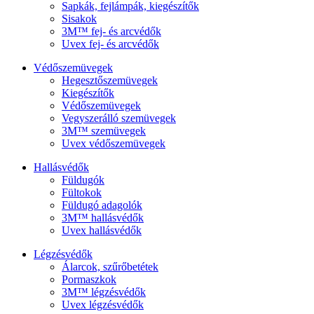
Sapkák, fejlámpák, kiegészítők
Sisakok
3M™ fej- és arcvédők
Uvex fej- és arcvédők
Védőszemüvegek
Hegesztőszemüvegek
Kiegészítők
Védőszemüvegek
Vegyszerálló szemüvegek
3M™ szemüvegek
Uvex védőszemüvegek
Hallásvédők
Füldugók
Fültokok
Füldugó adagolók
3M™ hallásvédők
Uvex hallásvédők
Légzésvédők
Álarcok, szűrőbetétek
Pormaszkok
3M™ légzésvédők
Uvex légzésvédők