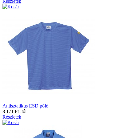
Részletek
Antisztatikus ESD póló
8 171 Ft
-tól
Részletek