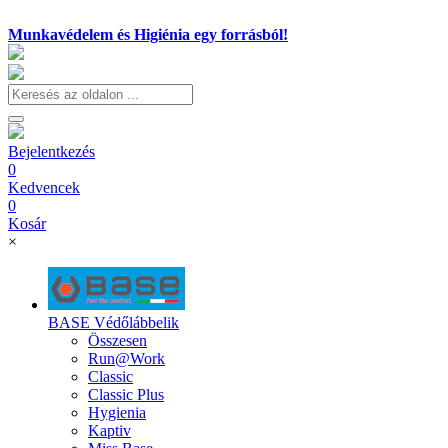
Munkavédelem és Higiénia egy forrásból!
Bejelentkezés
0
Kedvencek
0
Kosár
×
BASE Védőlábbelik
Összesen
Run@Work
Classic
Classic Plus
Hygienia
Kaptiv