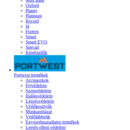
Miss Base
Oxford
Planet
Platinum
Record
I4
Fortrex
Smart
Smart EVO
Special
Kiegészítők
Portwest termékek
Arcmaszkok
Fejvédelem
Szemvédelem
Hallásvédelem
Légzésvédelem
Védőkesztyűk
Munkaruházat
Védőlábbelik
Egyszerhasználatos termékek
Leesés elleni védelem