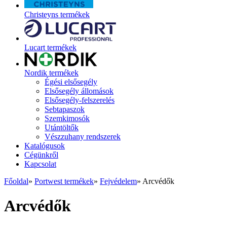
Christeyns termékek
Lucart termékek
Nordik termékek
Égési elsősegély
Elsősegély állomások
Elsősegély-felszerelés
Sebtapaszok
Szemkimosók
Utántöltők
Vészzuhany rendszerek
Katalógusok
Cégünkről
Kapcsolat
Főoldal
»
Portwest termékek
»
Fejvédelem
»
Arcvédők
Arcvédők