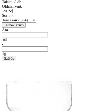
Találat:
8
db
Oldalanként:
Sorrend:
Termék szűrő
Ára
-tól
-
-ig