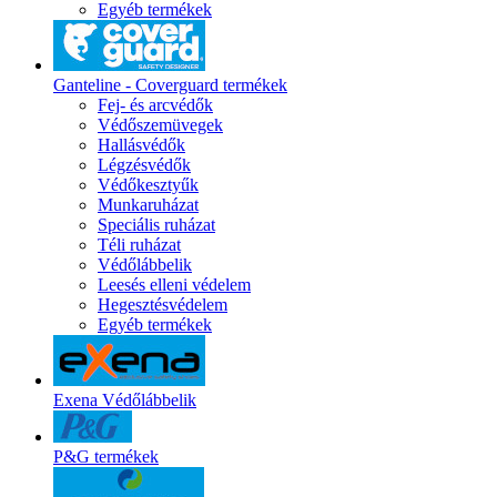
Egyéb termékek
Ganteline - Coverguard termékek
Fej- és arcvédők
Védőszemüvegek
Hallásvédők
Légzésvédők
Védőkesztyűk
Munkaruházat
Speciális ruházat
Téli ruházat
Védőlábbelik
Leesés elleni védelem
Hegesztésvédelem
Egyéb termékek
Exena Védőlábbelik
P&G termékek