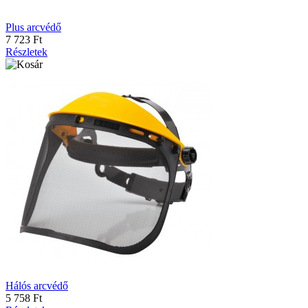
Plus arcvédő
7 723 Ft
Részletek
Hálós arcvédő
5 758 Ft