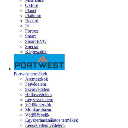
Miss Base
Oxford
Planet
Platinum
Record
I4
Fortrex
Smart
Smart EVO
Special
Kiegészítők
Portwest termékek
Arcmaszkok
Fejvédelem
Szemvédelem
Hallásvédelem
Légzésvédelem
Védőkesztyűk
Munkaruházat
Védőlábbelik
Egyszerhasználatos termékek
Leesés elleni védelem