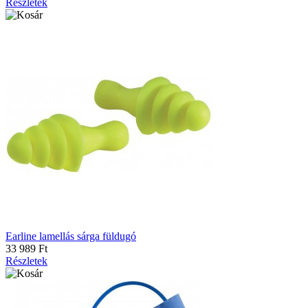
Részletek
Earline lamellás sárga füldugó
33 989 Ft
Részletek