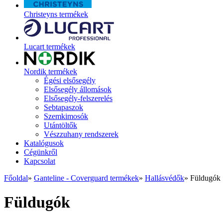
Christeyns termékek
Lucart termékek
Nordik termékek
Égési elsősegély
Elsősegély állomások
Elsősegély-felszerelés
Sebtapaszok
Szemkimosók
Utántöltők
Vészzuhany rendszerek
Katalógusok
Cégünkről
Kapcsolat
Főoldal
»
Ganteline - Coverguard termékek
»
Hallásvédők
»
Füldugók
Füldugók