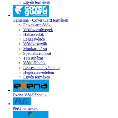
Egyéb termékek
Ganteline - Coverguard termékek
Fej- és arcvédők
Védőszemüvegek
Hallásvédők
Légzésvédők
Védőkesztyűk
Munkaruházat
Speciális ruházat
Téli ruházat
Védőlábbelik
Leesés elleni védelem
Hegesztésvédelem
Egyéb termékek
Exena Védőlábbelik
P&G termékek