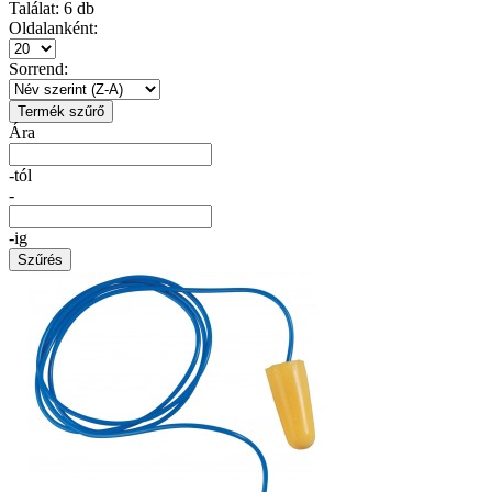
Találat:
6
db
Oldalanként:
Sorrend:
Termék szűrő
Ára
-tól
-
-ig