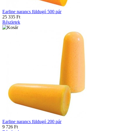
Earline narancs füldugó 500 pár
25 335 Ft
Részletek
Earline narancs füldugó 200 pár
9 726 Ft