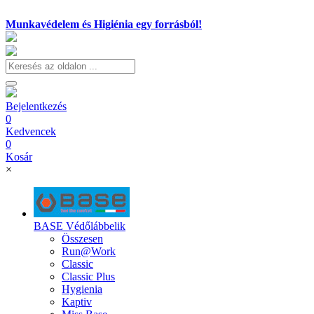
Munkavédelem és Higiénia egy forrásból!
Bejelentkezés
0
Kedvencek
0
Kosár
×
BASE Védőlábbelik
Összesen
Run@Work
Classic
Classic Plus
Hygienia
Kaptiv