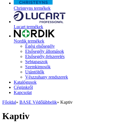
Christeyns termékek
Lucart termékek
Nordik termékek
Égési elsősegély
Elsősegély állomások
Elsősegély-felszerelés
Sebtapaszok
Szemkimosók
Utántöltők
Vészzuhany rendszerek
Katalógusok
Cégünkről
Kapcsolat
Főoldal
»
BASE Védőlábbelik
»
Kaptiv
Kaptiv