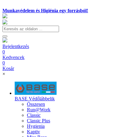
Munkavédelem és Higiénia egy forrásból!
Bejelentkezés
0
Kedvencek
0
Kosár
×
BASE Védőlábbelik
Összesen
Run@Work
Classic
Classic Plus
Hygienia
Kaptiv