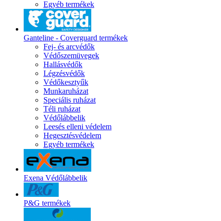
Egyéb termékek
Ganteline - Coverguard termékek
Fej- és arcvédők
Védőszemüvegek
Hallásvédők
Légzésvédők
Védőkesztyűk
Munkaruházat
Speciális ruházat
Téli ruházat
Védőlábbelik
Leesés elleni védelem
Hegesztésvédelem
Egyéb termékek
Exena Védőlábbelik
P&G termékek