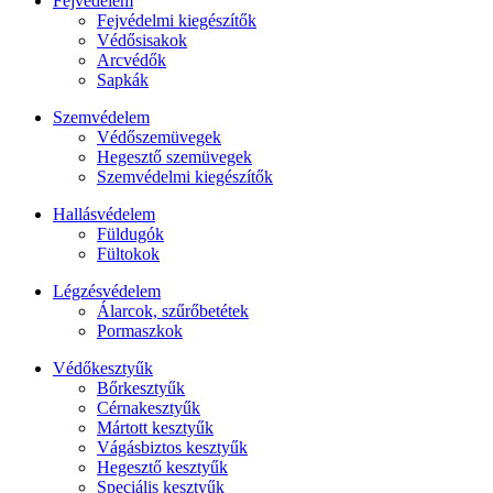
Fejvédelem
Fejvédelmi kiegészítők
Védősisakok
Arcvédők
Sapkák
Szemvédelem
Védőszemüvegek
Hegesztő szemüvegek
Szemvédelmi kiegészítők
Hallásvédelem
Füldugók
Fültokok
Légzésvédelem
Álarcok, szűrőbetétek
Pormaszkok
Védőkesztyűk
Bőrkesztyűk
Cérnakesztyűk
Mártott kesztyűk
Vágásbiztos kesztyűk
Hegesztő kesztyűk
Speciális kesztyűk