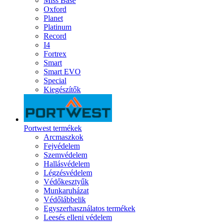
Miss Base
Oxford
Planet
Platinum
Record
I4
Fortrex
Smart
Smart EVO
Special
Kiegészítők
Portwest termékek
Arcmaszkok
Fejvédelem
Szemvédelem
Hallásvédelem
Légzésvédelem
Védőkesztyűk
Munkaruházat
Védőlábbelik
Egyszerhasználatos termékek
Leesés elleni védelem