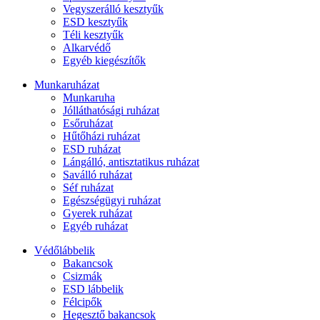
Vegyszerálló kesztyűk
ESD kesztyűk
Téli kesztyűk
Alkarvédő
Egyéb kiegészítők
Munkaruházat
Munkaruha
Jólláthatósági ruházat
Esőruházat
Hűtőházi ruházat
ESD ruházat
Lángálló, antisztatikus ruházat
Saválló ruházat
Séf ruházat
Egészségügyi ruházat
Gyerek ruházat
Egyéb ruházat
Védőlábbelik
Bakancsok
Csizmák
ESD lábbelik
Félcipők
Hegesztő bakancsok