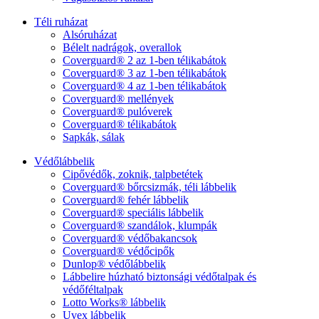
Téli ruházat
Alsóruházat
Bélelt nadrágok, overallok
Coverguard® 2 az 1-ben télikabátok
Coverguard® 3 az 1-ben télikabátok
Coverguard® 4 az 1-ben télikabátok
Coverguard® mellények
Coverguard® pulóverek
Coverguard® télikabátok
Sapkák, sálak
Védőlábbelik
Cipővédők, zoknik, talpbetétek
Coverguard® bőrcsizmák, téli lábbelik
Coverguard® fehér lábbelik
Coverguard® speciális lábbelik
Coverguard® szandálok, klumpák
Coverguard® védőbakancsok
Coverguard® védőcipők
Dunlop® védőlábbelik
Lábbelire húzható biztonsági védőtalpak és
védőféltalpak
Lotto Works® lábbelik
Uvex lábbelik