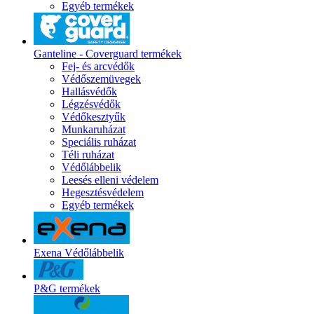
Egyéb termékek
Ganteline - Coverguard termékek
Fej- és arcvédők
Védőszemüvegek
Hallásvédők
Légzésvédők
Védőkesztyűk
Munkaruházat
Speciális ruházat
Téli ruházat
Védőlábbelik
Leesés elleni védelem
Hegesztésvédelem
Egyéb termékek
Exena Védőlábbelik
P&G termékek