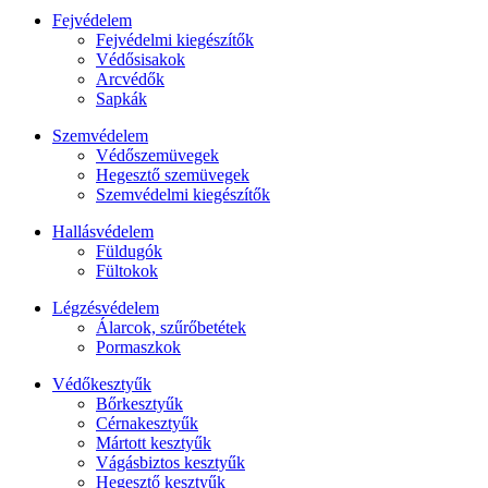
Fejvédelem
Fejvédelmi kiegészítők
Védősisakok
Arcvédők
Sapkák
Szemvédelem
Védőszemüvegek
Hegesztő szemüvegek
Szemvédelmi kiegészítők
Hallásvédelem
Füldugók
Fültokok
Légzésvédelem
Álarcok, szűrőbetétek
Pormaszkok
Védőkesztyűk
Bőrkesztyűk
Cérnakesztyűk
Mártott kesztyűk
Vágásbiztos kesztyűk
Hegesztő kesztyűk