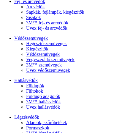
Fej- és arcvédők
Arcvédők
Sapkák, fejlámpák, kiegészítők
Sisakok
3M™ fej- és arcvédők
Uvex fej- és arcvédők
Védőszemüvegek
Hegesztőszemüvegek
Kiegészítők
Védőszemüvegek
Vegyszerálló szemüvegek
3M™ szemüvegek
Uvex védőszemüvegek
Hallásvédők
Füldugók
Fültokok
Füldugó adagolók
3M™ hallásvédők
Uvex hallásvédők
Légzésvédők
Álarcok, szűrőbetétek
Pormaszkok