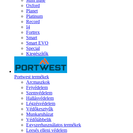
Miss Base
Oxford
Planet
Platinum
Record
I4
Fortrex
Smart
Smart EVO
Special
Kiegészítők
Portwest termékek
Arcmaszkok
Fejvédelem
Szemvédelem
Hallásvédelem
Légzésvédelem
Védőkesztyűk
Munkaruházat
Védőlábbelik
Egyszerhasználatos termékek
Leesés elleni védelem