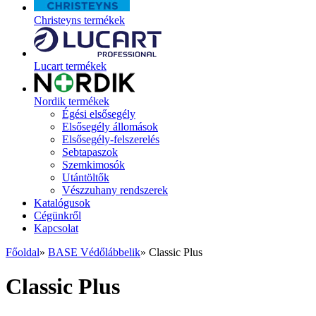
Christeyns termékek
Lucart termékek
Nordik termékek
Égési elsősegély
Elsősegély állomások
Elsősegély-felszerelés
Sebtapaszok
Szemkimosók
Utántöltők
Vészzuhany rendszerek
Katalógusok
Cégünkről
Kapcsolat
Főoldal
»
BASE Védőlábbelik
»
Classic Plus
Classic Plus