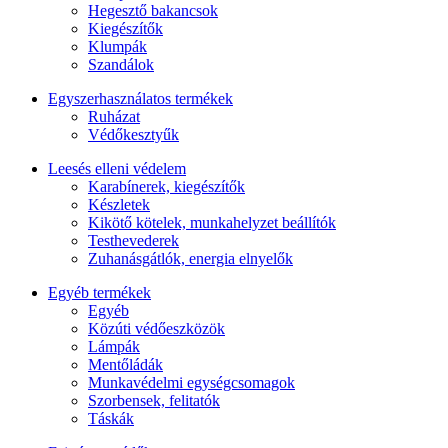
Hegesztő bakancsok
Kiegészítők
Klumpák
Szandálok
Egyszerhasználatos termékek
Ruházat
Védőkesztyűk
Leesés elleni védelem
Karabínerek, kiegészítők
Készletek
Kikötő kötelek, munkahelyzet beállítók
Testhevederek
Zuhanásgátlók, energia elnyelők
Egyéb termékek
Egyéb
Közúti védőeszközök
Lámpák
Mentőládák
Munkavédelmi egységcsomagok
Szorbensek, felitatók
Táskák