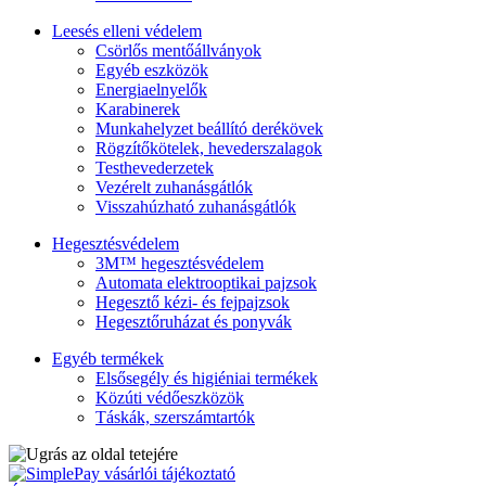
Leesés elleni védelem
Csörlős mentőállványok
Egyéb eszközök
Energiaelnyelők
Karabinerek
Munkahelyzet beállító derékövek
Rögzítőkötelek, hevederszalagok
Testhevederzetek
Vezérelt zuhanásgátlók
Visszahúzható zuhanásgátlók
Hegesztésvédelem
3M™ hegesztésvédelem
Automata elektrooptikai pajzsok
Hegesztő kézi- és fejpajzsok
Hegesztőruházat és ponyvák
Egyéb termékek
Elsősegély és higiéniai termékek
Közúti védőeszközök
Táskák, szerszámtartók