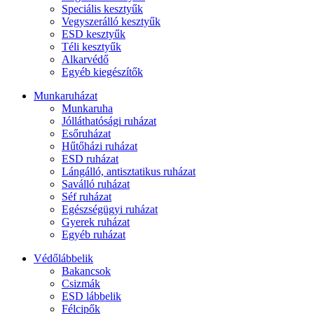
Speciális kesztyűk
Vegyszerálló kesztyűk
ESD kesztyűk
Téli kesztyűk
Alkarvédő
Egyéb kiegészítők
Munkaruházat
Munkaruha
Jólláthatósági ruházat
Esőruházat
Hűtőházi ruházat
ESD ruházat
Lángálló, antisztatikus ruházat
Saválló ruházat
Séf ruházat
Egészségügyi ruházat
Gyerek ruházat
Egyéb ruházat
Védőlábbelik
Bakancsok
Csizmák
ESD lábbelik
Félcipők