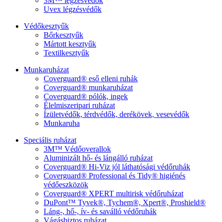
3M™ légzésvédők
Uvex légzésvédők
Védőkesztyűk
Bőrkesztyűk
Mártott kesztyűk
Textilkesztyűk
Munkaruházat
Coverguard® eső elleni ruhák
Coverguard® munkaruházat
Coverguard® pólók, ingek
Élelmiszeripari ruházat
Ízületvédők, térdvédők, derékövek, vesevédők
Munkaruha
Speciális ruházat
3M™ Védőoverallok
Aluminizált hő- és lángálló ruházat
Coverguard® Hi-Viz jól láthatósági védőruhák
Coverguard® Professional és Tidy® higiénés
védőeszközök
Coverguard® XPERT multirisk védőruházat
DuPont™ Tyvek®, Tychem®, Xpert®, Proshield®
Láng-, hő-, ív- és saválló védőruhák
Vágásbiztos ruházat