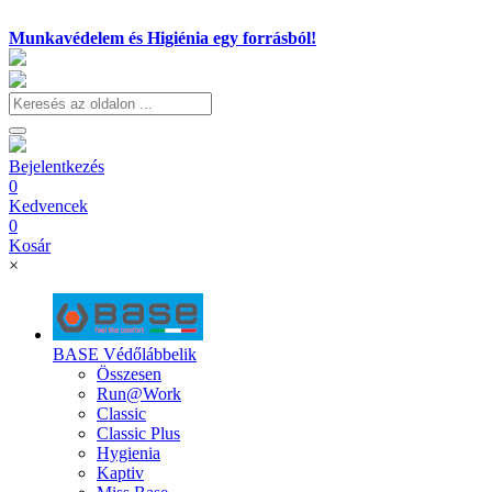
Munkavédelem és Higiénia egy forrásból!
Bejelentkezés
0
Kedvencek
0
Kosár
×
BASE Védőlábbelik
Összesen
Run@Work
Classic
Classic Plus
Hygienia
Kaptiv