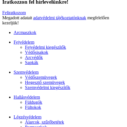
Íratkozzon fel hírlevelünkre!
Feliratkozom
Megadott adatait
adatvédelmi tájékoztatónknak
megfelelően
kezeljük!
Arcmaszkok
Fejvédelem
Fejvédelmi kiegészítők
Védősisakok
Arcvédők
Sapkák
Szemvédelem
Védőszemüvegek
Hegesztő szemüvegek
Szemvédelmi kiegészítők
Hallásvédelem
Füldugók
Fültokok
Légzésvédelem
Álarcok, szűrőbetétek