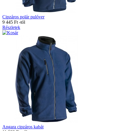
Cipzáros polár pulóver
9 445 Ft
-tól
Részletek
Angara cipzáros kabát