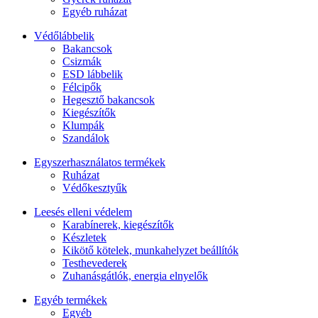
Egyéb ruházat
Védőlábbelik
Bakancsok
Csizmák
ESD lábbelik
Félcipők
Hegesztő bakancsok
Kiegészítők
Klumpák
Szandálok
Egyszerhasználatos termékek
Ruházat
Védőkesztyűk
Leesés elleni védelem
Karabínerek, kiegészítők
Készletek
Kikötő kötelek, munkahelyzet beállítók
Testhevederek
Zuhanásgátlók, energia elnyelők
Egyéb termékek
Egyéb