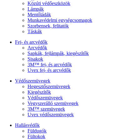
Közúti védőeszközök
Lámpák
Mentőládák
Munkavédelmi egységcsomagok
Szorbensek, felitatók
Táskák
Fej- és arcvédők
Arcvédők
Sapkák, fejlámpák, kiegészítők
Sisakok
3M™ fej- és arcvédők
Uvex fej- és arcvédők
Védőszemüvegek
Hegesztőszemüvegek
Kiegészítők
Védőszemüvegek
Vegyszerálló szemüvegek
3M™ szemüvegek
Uvex védőszemüvegek
Hallásvédők
Füldugók
Fültokok