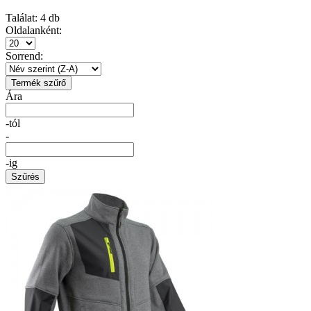
Találat:
4
db
Oldalanként:
Sorrend:
Termék szűrő
Ára
-tól
-
-ig