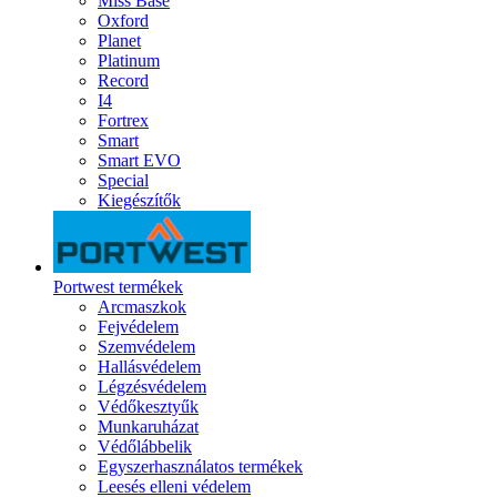
Miss Base
Oxford
Planet
Platinum
Record
I4
Fortrex
Smart
Smart EVO
Special
Kiegészítők
Portwest termékek
Arcmaszkok
Fejvédelem
Szemvédelem
Hallásvédelem
Légzésvédelem
Védőkesztyűk
Munkaruházat
Védőlábbelik
Egyszerhasználatos termékek
Leesés elleni védelem