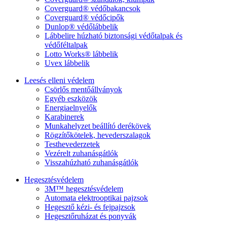
Coverguard® védőbakancsok
Coverguard® védőcipők
Dunlop® védőlábbelik
Lábbelire húzható biztonsági védőtalpak és
védőféltalpak
Lotto Works® lábbelik
Uvex lábbelik
Leesés elleni védelem
Csörlős mentőállványok
Egyéb eszközök
Energiaelnyelők
Karabinerek
Munkahelyzet beállító derékövek
Rögzítőkötelek, hevederszalagok
Testhevederzetek
Vezérelt zuhanásgátlók
Visszahúzható zuhanásgátlók
Hegesztésvédelem
3M™ hegesztésvédelem
Automata elektrooptikai pajzsok
Hegesztő kézi- és fejpajzsok
Hegesztőruházat és ponyvák