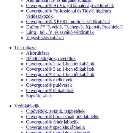
Aluminizált hő- és lángálló ruházat
Coverguard® Hi-Viz jól láthatósági védőruhák
Coverguard® Professional és Tidy® higiénés
védőeszközök
Coverguard® XPERT multirisk védőruházat
DuPont™ Tyvek®, Tychem®, Xpert®, Proshield®
Láng-, hő-, ív- és saválló védőruhák
Vágásbiztos ruházat
Téli ruházat
Alsóruházat
Bélelt nadrágok, overallok
Coverguard® 2 az 1-ben télikabátok
Coverguard® 3 az 1-ben télikabátok
Coverguard® 4 az 1-ben télikabátok
Coverguard® mellények
Coverguard® pulóverek
Coverguard® télikabátok
Sapkák, sálak
Védőlábbelik
Cipővédők, zoknik, talpbetétek
Coverguard® bőrcsizmák, téli lábbelik
Coverguard® fehér lábbelik
Coverguard® speciális lábbelik
Coverguard® szandálok, klumpák