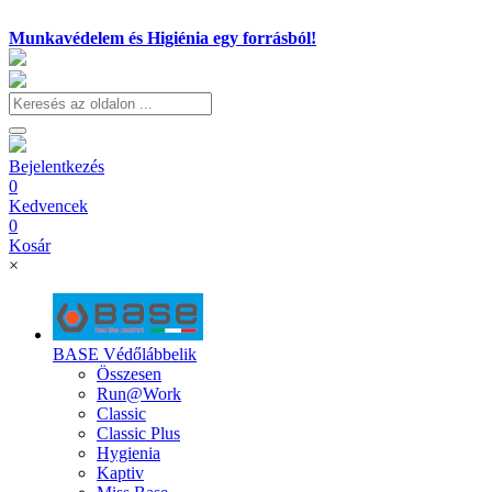
Munkavédelem és Higiénia egy forrásból!
Bejelentkezés
0
Kedvencek
0
Kosár
×
BASE Védőlábbelik
Összesen
Run@Work
Classic
Classic Plus
Hygienia
Kaptiv