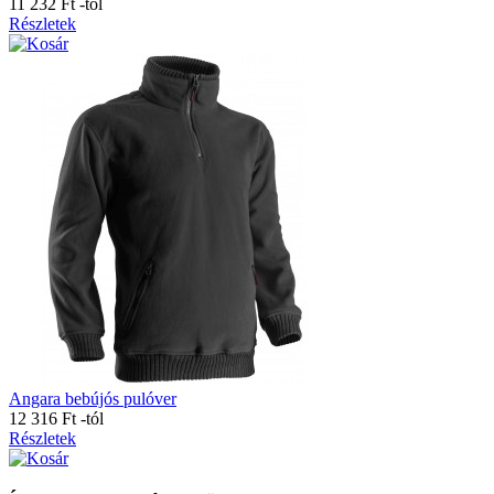
11 232 Ft
-tól
Részletek
Angara bebújós pulóver
12 316 Ft
-tól
Részletek