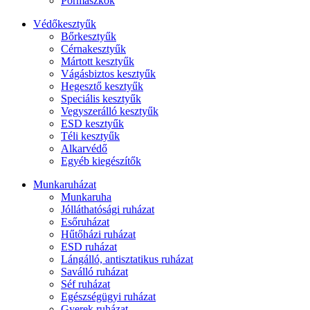
Pormaszkok
Védőkesztyűk
Bőrkesztyűk
Cérnakesztyűk
Mártott kesztyűk
Vágásbiztos kesztyűk
Hegesztő kesztyűk
Speciális kesztyűk
Vegyszerálló kesztyűk
ESD kesztyűk
Téli kesztyűk
Alkarvédő
Egyéb kiegészítők
Munkaruházat
Munkaruha
Jólláthatósági ruházat
Esőruházat
Hűtőházi ruházat
ESD ruházat
Lángálló, antisztatikus ruházat
Saválló ruházat
Séf ruházat
Egészségügyi ruházat
Gyerek ruházat