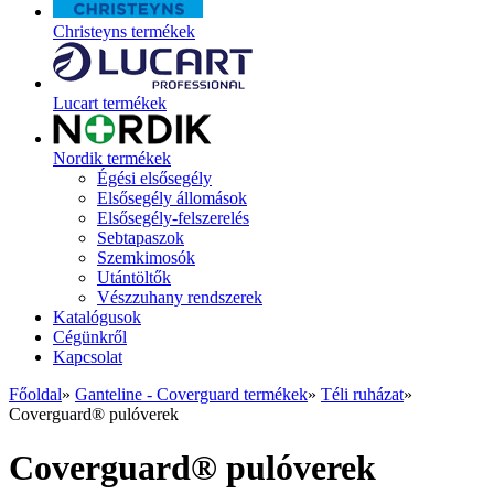
Christeyns termékek
Lucart termékek
Nordik termékek
Égési elsősegély
Elsősegély állomások
Elsősegély-felszerelés
Sebtapaszok
Szemkimosók
Utántöltők
Vészzuhany rendszerek
Katalógusok
Cégünkről
Kapcsolat
Főoldal
»
Ganteline - Coverguard termékek
»
Téli ruházat
»
Coverguard® pulóverek
Coverguard® pulóverek