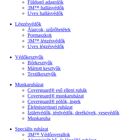
Füldugó adagolók
3M™ hallásvédők
Uvex hallásvédők
Légzésvédők
Álarcok, szűrőbetétek
Pormaszkok
3M™ légzésvédők
Uvex légzésvédők
Védőkesztyűk
Bőrkesztyűk
Mártott kesztyűk
Textilkesztyűk
Munkaruházat
Coverguard® eső elleni ruhák
Coverguard® munkaruházat
Coverguard® pólók, ingek
Élelmiszeripari ruházat
Ízületvédők, térdvédők, derékövek, vesevédők
Munkaruha
Speciális ruházat
3M™ Védőoverallok