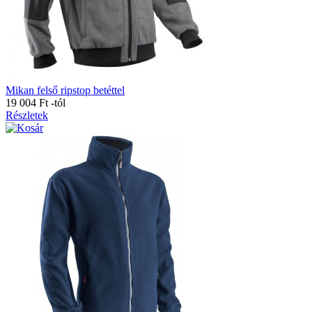
Mikan felső ripstop betéttel
19 004 Ft
-tól
Részletek