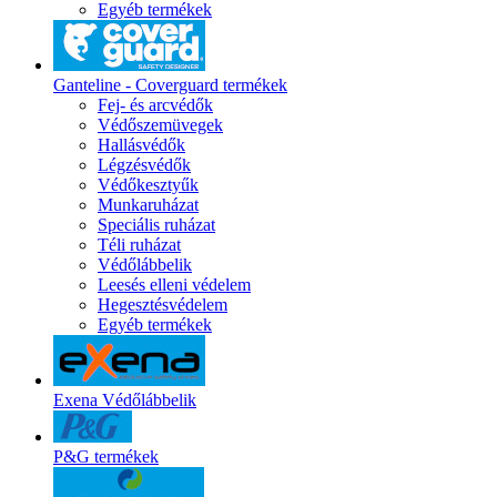
Egyéb termékek
Ganteline - Coverguard termékek
Fej- és arcvédők
Védőszemüvegek
Hallásvédők
Légzésvédők
Védőkesztyűk
Munkaruházat
Speciális ruházat
Téli ruházat
Védőlábbelik
Leesés elleni védelem
Hegesztésvédelem
Egyéb termékek
Exena Védőlábbelik
P&G termékek