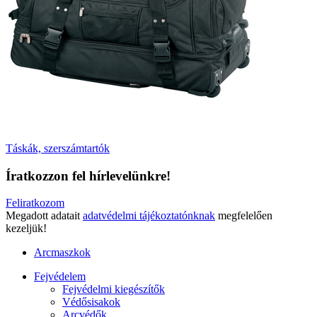
Táskák, szerszámtartók
Íratkozzon fel hírlevelünkre!
Feliratkozom
Megadott adatait
adatvédelmi tájékoztatónknak
megfelelően
kezeljük!
Arcmaszkok
Fejvédelem
Fejvédelmi kiegészítők
Védősisakok
Arcvédők