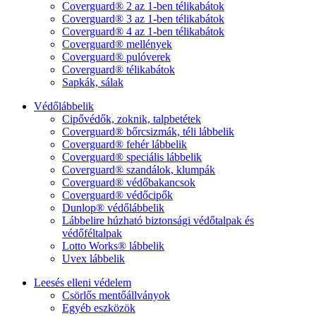
Coverguard® 2 az 1-ben télikabátok
Coverguard® 3 az 1-ben télikabátok
Coverguard® 4 az 1-ben télikabátok
Coverguard® mellények
Coverguard® pulóverek
Coverguard® télikabátok
Sapkák, sálak
Védőlábbelik
Cipővédők, zoknik, talpbetétek
Coverguard® bőrcsizmák, téli lábbelik
Coverguard® fehér lábbelik
Coverguard® speciális lábbelik
Coverguard® szandálok, klumpák
Coverguard® védőbakancsok
Coverguard® védőcipők
Dunlop® védőlábbelik
Lábbelire húzható biztonsági védőtalpak és
védőféltalpak
Lotto Works® lábbelik
Uvex lábbelik
Leesés elleni védelem
Csörlős mentőállványok
Egyéb eszközök