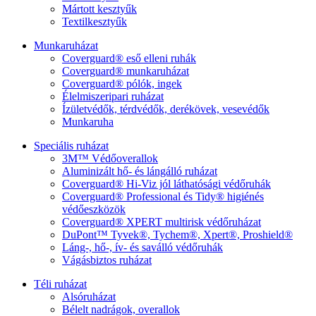
Mártott kesztyűk
Textilkesztyűk
Munkaruházat
Coverguard® eső elleni ruhák
Coverguard® munkaruházat
Coverguard® pólók, ingek
Élelmiszeripari ruházat
Ízületvédők, térdvédők, derékövek, vesevédők
Munkaruha
Speciális ruházat
3M™ Védőoverallok
Aluminizált hő- és lángálló ruházat
Coverguard® Hi-Viz jól láthatósági védőruhák
Coverguard® Professional és Tidy® higiénés
védőeszközök
Coverguard® XPERT multirisk védőruházat
DuPont™ Tyvek®, Tychem®, Xpert®, Proshield®
Láng-, hő-, ív- és saválló védőruhák
Vágásbiztos ruházat
Téli ruházat
Alsóruházat
Bélelt nadrágok, overallok