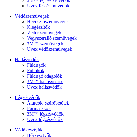
3M™ fej- és arcvédők
Uvex fej- és arcvédők
Védőszemüvegek
Hegesztőszemüvegek
Kiegészítők
Védőszemüvegek
Vegyszerálló szemüvegek
3M™ szemüvegek
Uvex védőszemüvegek
Hallásvédők
Füldugók
Fültokok
Füldugó adagolók
3M™ hallásvédők
Uvex hallásvédők
Légzésvédők
Álarcok, szűrőbetétek
Pormaszkok
3M™ légzésvédők
Uvex légzésvédők
Védőkesztyűk
Bőrkesztyűk