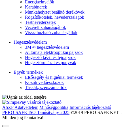
Energiaelnyelők
Karabinerek
Munkahelyzet beállító derékövek
Rögzítőkötelek, hevederszalagok
Testhevederzetek
Vezérelt zuhanásgátlók
Visszahúzható zuhanásgátlók
Hegesztésvédelem
3M™ hegesztésvédelem
Automata elektrooptikai pajzsok
Hegesztő kézi- és fejpajzsok
Hegesztőruházat és ponyvák
Egyéb termékek
Elsősegély és higiéniai termékek
Közúti védőeszközök
Táskák, szerszámtartók
ÁSZF
Adatvédelem
Minőségpolitika
Információs tájékoztató
PERO-SAFE-ISO-Tanúsítvány-2025
©2019 PERO-SAFE KFT. -
Minden jog fenntartva!