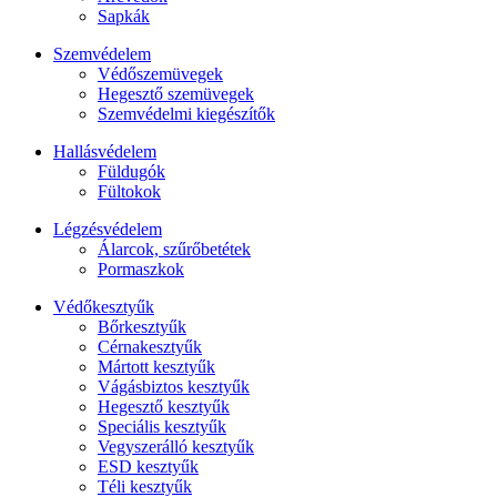
Sapkák
Szemvédelem
Védőszemüvegek
Hegesztő szemüvegek
Szemvédelmi kiegészítők
Hallásvédelem
Füldugók
Fültokok
Légzésvédelem
Álarcok, szűrőbetétek
Pormaszkok
Védőkesztyűk
Bőrkesztyűk
Cérnakesztyűk
Mártott kesztyűk
Vágásbiztos kesztyűk
Hegesztő kesztyűk
Speciális kesztyűk
Vegyszerálló kesztyűk
ESD kesztyűk
Téli kesztyűk