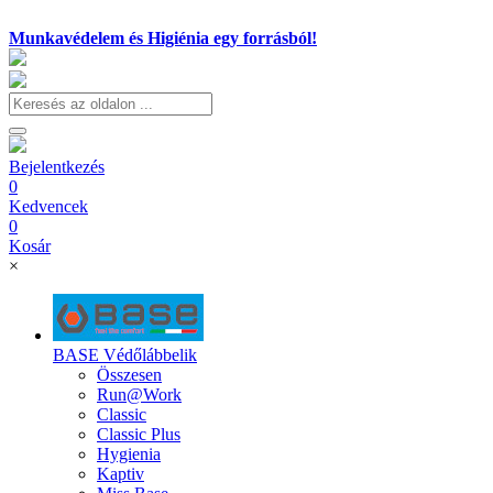
Munkavédelem és Higiénia egy forrásból!
Bejelentkezés
0
Kedvencek
0
Kosár
×
BASE Védőlábbelik
Összesen
Run@Work
Classic
Classic Plus
Hygienia
Kaptiv