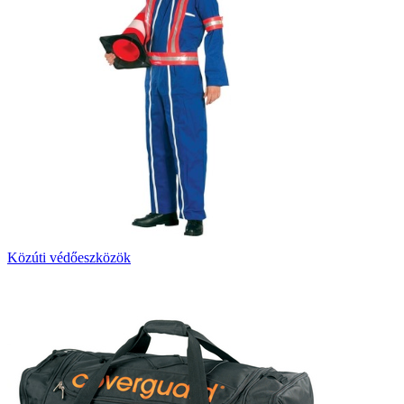
Közúti védőeszközök