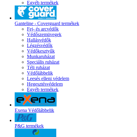
Egyéb termékek
Ganteline - Coverguard termékek
Fej- és arcvédők
Védőszemüvegek
Hallásvédők
Légzésvédők
Védőkesztyűk
Munkaruházat
Speciális ruházat
Téli ruházat
Védőlábbelik
Leesés elleni védelem
Hegesztésvédelem
Egyéb termékek
Exena Védőlábbelik
P&G termékek