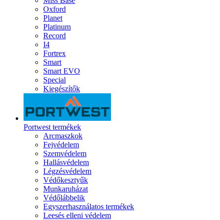
Miss Base
Oxford
Planet
Platinum
Record
I4
Fortrex
Smart
Smart EVO
Special
Kiegészítők
Portwest termékek
Arcmaszkok
Fejvédelem
Szemvédelem
Hallásvédelem
Légzésvédelem
Védőkesztyűk
Munkaruházat
Védőlábbelik
Egyszerhasználatos termékek
Leesés elleni védelem