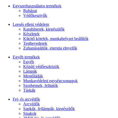
Egyszerhasználatos termékek
Ruházat
Védőkesztyűk
Leesés elleni védelem
Karabínerek, kiegészítők
Készletek
Kikötő kötelek, munkahelyzet beállítók
Testhevederek
Zuhanásgátlók, energia elnyelők
Egyéb termékek
Egyéb
Közúti védőeszközök
Lámpák
Mentőládák
Munkavédelmi egységcsomagok
Szorbensek, felitatók
Táskák
Fej- és arcvédők
Arcvédők
Sapkák, fejlámpák, kiegészítők
Sisakok