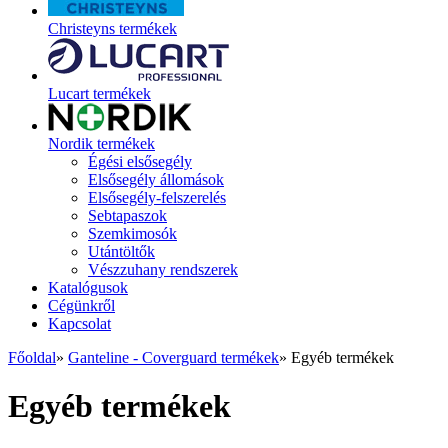
Christeyns termékek
Lucart termékek
Nordik termékek
Égési elsősegély
Elsősegély állomások
Elsősegély-felszerelés
Sebtapaszok
Szemkimosók
Utántöltők
Vészzuhany rendszerek
Katalógusok
Cégünkről
Kapcsolat
Főoldal
»
Ganteline - Coverguard termékek
»
Egyéb termékek
Egyéb termékek