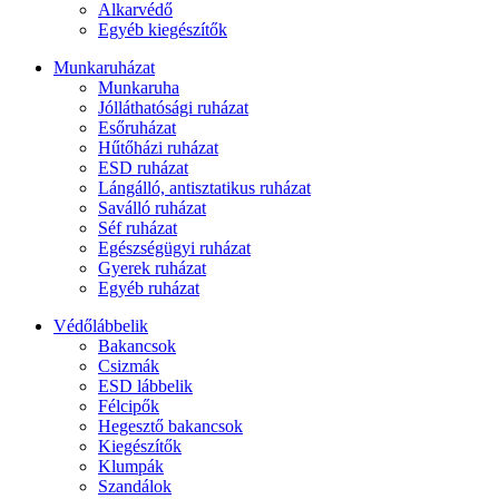
Alkarvédő
Egyéb kiegészítők
Munkaruházat
Munkaruha
Jólláthatósági ruházat
Esőruházat
Hűtőházi ruházat
ESD ruházat
Lángálló, antisztatikus ruházat
Saválló ruházat
Séf ruházat
Egészségügyi ruházat
Gyerek ruházat
Egyéb ruházat
Védőlábbelik
Bakancsok
Csizmák
ESD lábbelik
Félcipők
Hegesztő bakancsok
Kiegészítők
Klumpák
Szandálok