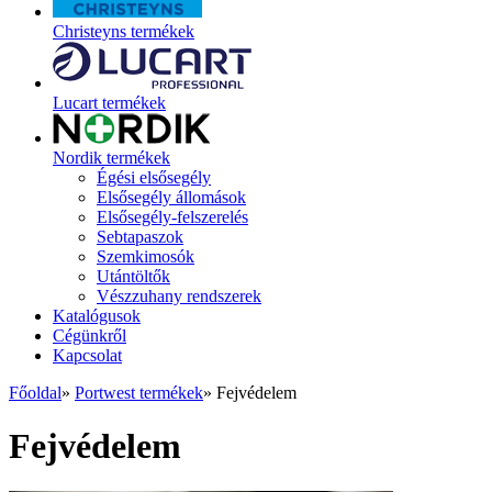
Christeyns termékek
Lucart termékek
Nordik termékek
Égési elsősegély
Elsősegély állomások
Elsősegély-felszerelés
Sebtapaszok
Szemkimosók
Utántöltők
Vészzuhany rendszerek
Katalógusok
Cégünkről
Kapcsolat
Főoldal
»
Portwest termékek
»
Fejvédelem
Fejvédelem