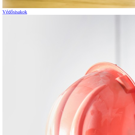
Védősisakok