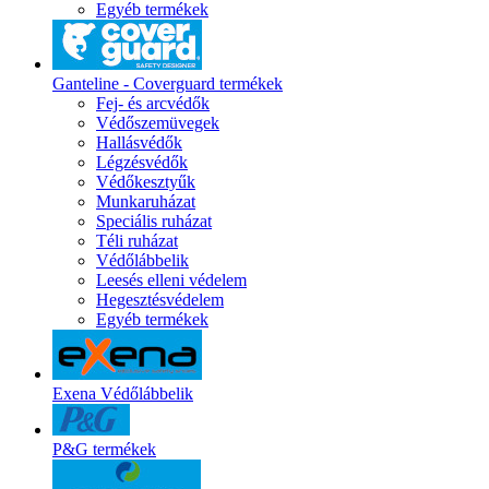
Egyéb termékek
Ganteline - Coverguard termékek
Fej- és arcvédők
Védőszemüvegek
Hallásvédők
Légzésvédők
Védőkesztyűk
Munkaruházat
Speciális ruházat
Téli ruházat
Védőlábbelik
Leesés elleni védelem
Hegesztésvédelem
Egyéb termékek
Exena Védőlábbelik
P&G termékek