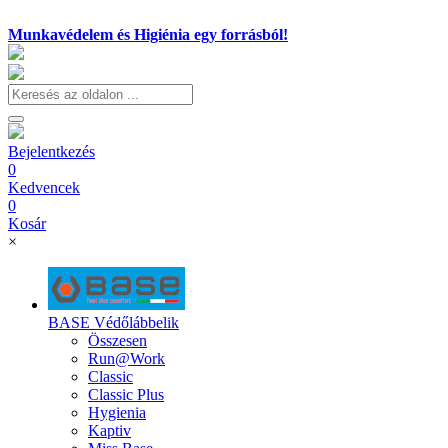
Munkavédelem és Higiénia egy forrásból!
Bejelentkezés
0
Kedvencek
0
Kosár
×
BASE Védőlábbelik
Összesen
Run@Work
Classic
Classic Plus
Hygienia
Kaptiv