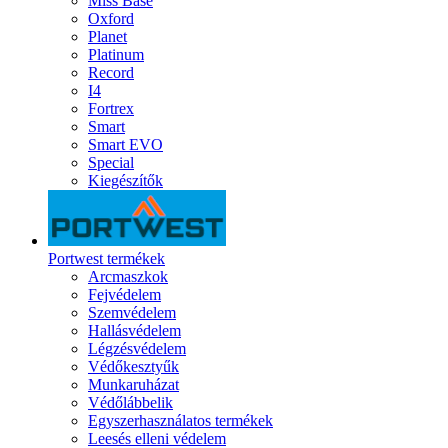
Miss Base
Oxford
Planet
Platinum
Record
I4
Fortrex
Smart
Smart EVO
Special
Kiegészítők
Portwest termékek
Arcmaszkok
Fejvédelem
Szemvédelem
Hallásvédelem
Légzésvédelem
Védőkesztyűk
Munkaruházat
Védőlábbelik
Egyszerhasználatos termékek
Leesés elleni védelem