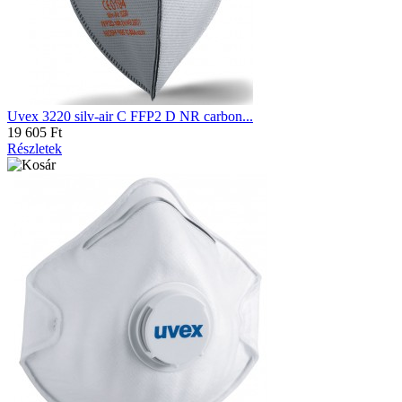
Uvex 3220 silv-air C FFP2 D NR carbon...
19 605 Ft
Részletek