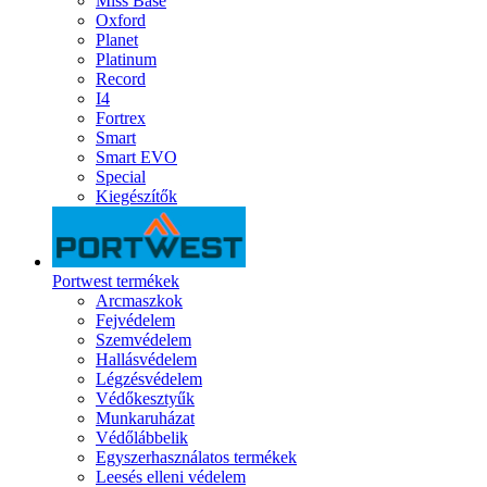
Miss Base
Oxford
Planet
Platinum
Record
I4
Fortrex
Smart
Smart EVO
Special
Kiegészítők
Portwest termékek
Arcmaszkok
Fejvédelem
Szemvédelem
Hallásvédelem
Légzésvédelem
Védőkesztyűk
Munkaruházat
Védőlábbelik
Egyszerhasználatos termékek
Leesés elleni védelem