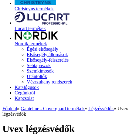
Christeyns termékek
Lucart termékek
Nordik termékek
Égési elsősegély
Elsősegély állomások
Elsősegély-felszerelés
Sebtapaszok
Szemkimosók
Utántöltők
Vészzuhany rendszerek
Katalógusok
Cégünkről
Kapcsolat
Főoldal
»
Ganteline - Coverguard termékek
»
Légzésvédők
»
Uvex
légzésvédők
Uvex légzésvédők