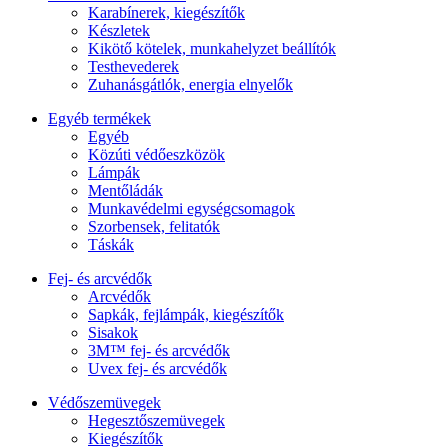
Karabínerek, kiegészítők
Készletek
Kikötő kötelek, munkahelyzet beállítók
Testhevederek
Zuhanásgátlók, energia elnyelők
Egyéb termékek
Egyéb
Közúti védőeszközök
Lámpák
Mentőládák
Munkavédelmi egységcsomagok
Szorbensek, felitatók
Táskák
Fej- és arcvédők
Arcvédők
Sapkák, fejlámpák, kiegészítők
Sisakok
3M™ fej- és arcvédők
Uvex fej- és arcvédők
Védőszemüvegek
Hegesztőszemüvegek
Kiegészítők