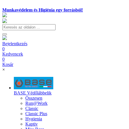
Munkavédelem és Higiénia egy forrásból!
Bejelentkezés
0
Kedvencek
0
Kosár
×
BASE Védőlábbelik
Összesen
Run@Work
Classic
Classic Plus
Hygienia
Kaptiv