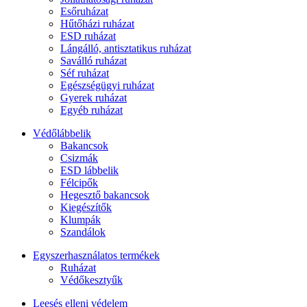
Esőruházat
Hűtőházi ruházat
ESD ruházat
Lángálló, antisztatikus ruházat
Saválló ruházat
Séf ruházat
Egészségügyi ruházat
Gyerek ruházat
Egyéb ruházat
Védőlábbelik
Bakancsok
Csizmák
ESD lábbelik
Félcipők
Hegesztő bakancsok
Kiegészítők
Klumpák
Szandálok
Egyszerhasználatos termékek
Ruházat
Védőkesztyűk
Leesés elleni védelem