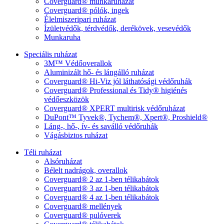
Coverguard® munkaruházat
Coverguard® pólók, ingek
Élelmiszeripari ruházat
Ízületvédők, térdvédők, derékövek, vesevédők
Munkaruha
Speciális ruházat
3M™ Védőoverallok
Aluminizált hő- és lángálló ruházat
Coverguard® Hi-Viz jól láthatósági védőruhák
Coverguard® Professional és Tidy® higiénés
védőeszközök
Coverguard® XPERT multirisk védőruházat
DuPont™ Tyvek®, Tychem®, Xpert®, Proshield®
Láng-, hő-, ív- és saválló védőruhák
Vágásbiztos ruházat
Téli ruházat
Alsóruházat
Bélelt nadrágok, overallok
Coverguard® 2 az 1-ben télikabátok
Coverguard® 3 az 1-ben télikabátok
Coverguard® 4 az 1-ben télikabátok
Coverguard® mellények
Coverguard® pulóverek