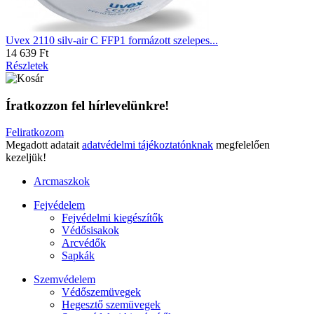
Uvex 2110 silv-air C FFP1 formázott szelepes...
14 639 Ft
Részletek
Íratkozzon fel hírlevelünkre!
Feliratkozom
Megadott adatait
adatvédelmi tájékoztatónknak
megfelelően
kezeljük!
Arcmaszkok
Fejvédelem
Fejvédelmi kiegészítők
Védősisakok
Arcvédők
Sapkák
Szemvédelem
Védőszemüvegek
Hegesztő szemüvegek