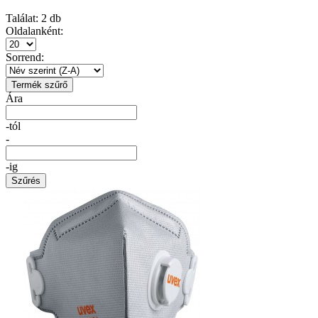
Találat:
2
db
Oldalanként:
Sorrend:
Termék szűrő
Ára
-tól
-
-ig