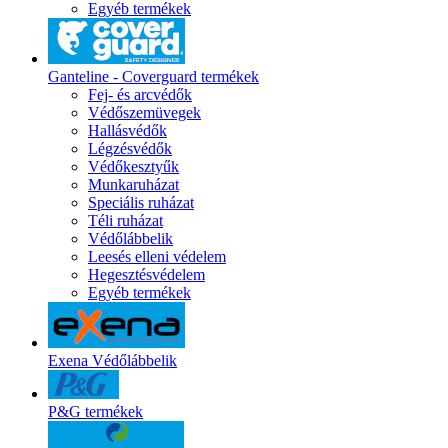
Egyéb termékek
Ganteline - Coverguard termékek
Fej- és arcvédők
Védőszemüvegek
Hallásvédők
Légzésvédők
Védőkesztyűk
Munkaruházat
Speciális ruházat
Téli ruházat
Védőlábbelik
Leesés elleni védelem
Hegesztésvédelem
Egyéb termékek
Exena Védőlábbelik
P&G termékek