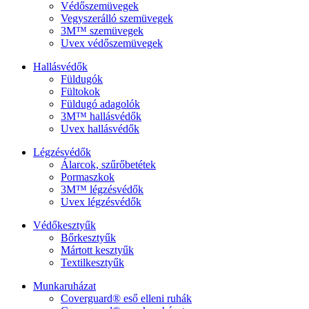
Védőszemüvegek
Vegyszerálló szemüvegek
3M™ szemüvegek
Uvex védőszemüvegek
Hallásvédők
Füldugók
Fültokok
Füldugó adagolók
3M™ hallásvédők
Uvex hallásvédők
Légzésvédők
Álarcok, szűrőbetétek
Pormaszkok
3M™ légzésvédők
Uvex légzésvédők
Védőkesztyűk
Bőrkesztyűk
Mártott kesztyűk
Textilkesztyűk
Munkaruházat
Coverguard® eső elleni ruhák