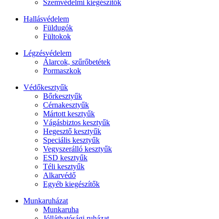
Szemvédelmi kiegészítők
Hallásvédelem
Füldugók
Fültokok
Légzésvédelem
Álarcok, szűrőbetétek
Pormaszkok
Védőkesztyűk
Bőrkesztyűk
Cérnakesztyűk
Mártott kesztyűk
Vágásbiztos kesztyűk
Hegesztő kesztyűk
Speciális kesztyűk
Vegyszerálló kesztyűk
ESD kesztyűk
Téli kesztyűk
Alkarvédő
Egyéb kiegészítők
Munkaruházat
Munkaruha
Jólláthatósági ruházat