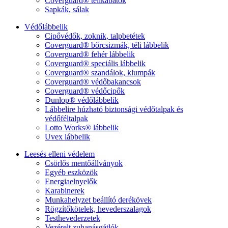
Coverguard® télikabátok
Sapkák, sálak
Védőlábbelik
Cipővédők, zoknik, talpbetétek
Coverguard® bőrcsizmák, téli lábbelik
Coverguard® fehér lábbelik
Coverguard® speciális lábbelik
Coverguard® szandálok, klumpák
Coverguard® védőbakancsok
Coverguard® védőcipők
Dunlop® védőlábbelik
Lábbelire húzható biztonsági védőtalpak és
védőféltalpak
Lotto Works® lábbelik
Uvex lábbelik
Leesés elleni védelem
Csörlős mentőállványok
Egyéb eszközök
Energiaelnyelők
Karabinerek
Munkahelyzet beállító derékövek
Rögzítőkötelek, hevederszalagok
Testhevederzetek
Vezérelt zuhanásgátlók