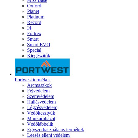
Miss Base
Oxford
Planet
Platinum
Record
I4
Fortrex
Smart
Smart EVO
Special
Kiegészítők
Portwest termékek
Arcmaszkok
Fejvédelem
Szemvédelem
Hallásvédelem
Légzésvédelem
Védőkesztyűk
Munkaruházat
Védőlábbelik
Egyszerhasználatos termékek
Leesés elleni védelem