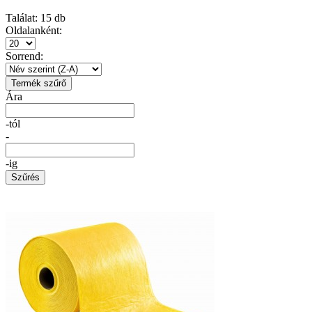
Találat:
15
db
Oldalanként:
Sorrend:
Termék szűrő
Ára
-tól
-
-ig