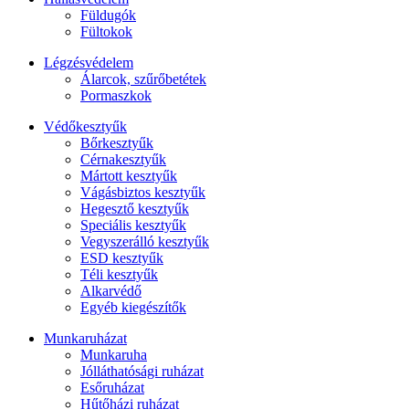
Füldugók
Fültokok
Légzésvédelem
Álarcok, szűrőbetétek
Pormaszkok
Védőkesztyűk
Bőrkesztyűk
Cérnakesztyűk
Mártott kesztyűk
Vágásbiztos kesztyűk
Hegesztő kesztyűk
Speciális kesztyűk
Vegyszerálló kesztyűk
ESD kesztyűk
Téli kesztyűk
Alkarvédő
Egyéb kiegészítők
Munkaruházat
Munkaruha
Jólláthatósági ruházat
Esőruházat
Hűtőházi ruházat