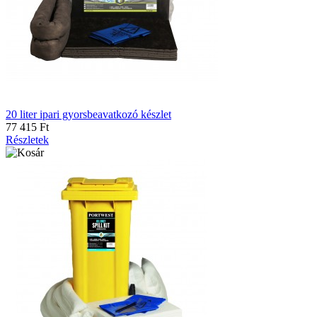
20 liter ipari gyorsbeavatkozó készlet
77 415 Ft
Részletek