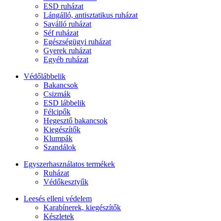
ESD ruházat
Lángálló, antisztatikus ruházat
Saválló ruházat
Séf ruházat
Egészségügyi ruházat
Gyerek ruházat
Egyéb ruházat
Védőlábbelik
Bakancsok
Csizmák
ESD lábbelik
Félcipők
Hegesztő bakancsok
Kiegészítők
Klumpák
Szandálok
Egyszerhasználatos termékek
Ruházat
Védőkesztyűk
Leesés elleni védelem
Karabínerek, kiegészítők
Készletek