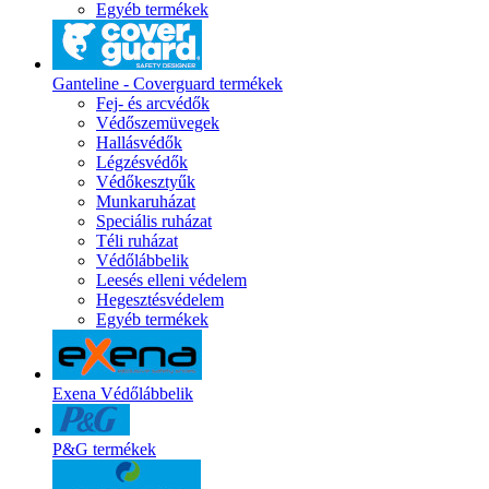
Egyéb termékek
Ganteline - Coverguard termékek
Fej- és arcvédők
Védőszemüvegek
Hallásvédők
Légzésvédők
Védőkesztyűk
Munkaruházat
Speciális ruházat
Téli ruházat
Védőlábbelik
Leesés elleni védelem
Hegesztésvédelem
Egyéb termékek
Exena Védőlábbelik
P&G termékek