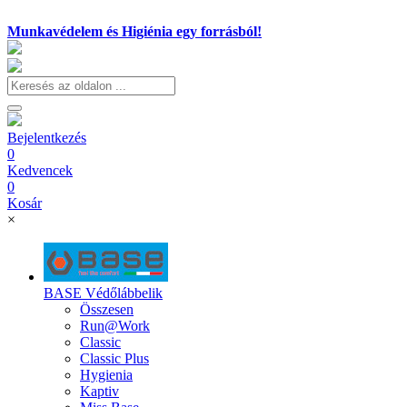
Munkavédelem és Higiénia egy forrásból!
Bejelentkezés
0
Kedvencek
0
Kosár
×
BASE Védőlábbelik
Összesen
Run@Work
Classic
Classic Plus
Hygienia
Kaptiv