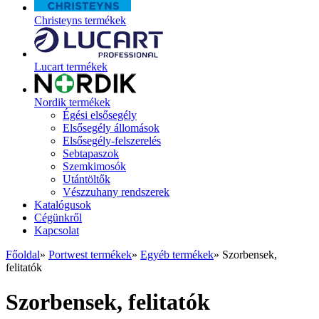
Christeyns termékek
Lucart termékek
Nordik termékek
Égési elsősegély
Elsősegély állomások
Elsősegély-felszerelés
Sebtapaszok
Szemkimosók
Utántöltők
Vészzuhany rendszerek
Katalógusok
Cégünkről
Kapcsolat
Főoldal
»
Portwest termékek
»
Egyéb termékek
»
Szorbensek,
felitatók
Szorbensek, felitatók