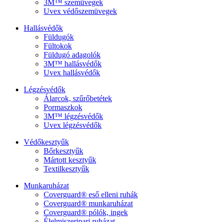
3M™ szemüvegek
Uvex védőszemüvegek
Hallásvédők
Füldugók
Fültokok
Füldugó adagolók
3M™ hallásvédők
Uvex hallásvédők
Légzésvédők
Álarcok, szűrőbetétek
Pormaszkok
3M™ légzésvédők
Uvex légzésvédők
Védőkesztyűk
Bőrkesztyűk
Mártott kesztyűk
Textilkesztyűk
Munkaruházat
Coverguard® eső elleni ruhák
Coverguard® munkaruházat
Coverguard® pólók, ingek
Élelmiszeripari ruházat