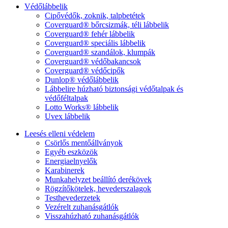
Védőlábbelik
Cipővédők, zoknik, talpbetétek
Coverguard® bőrcsizmák, téli lábbelik
Coverguard® fehér lábbelik
Coverguard® speciális lábbelik
Coverguard® szandálok, klumpák
Coverguard® védőbakancsok
Coverguard® védőcipők
Dunlop® védőlábbelik
Lábbelire húzható biztonsági védőtalpak és
védőféltalpak
Lotto Works® lábbelik
Uvex lábbelik
Leesés elleni védelem
Csörlős mentőállványok
Egyéb eszközök
Energiaelnyelők
Karabinerek
Munkahelyzet beállító derékövek
Rögzítőkötelek, hevederszalagok
Testhevederzetek
Vezérelt zuhanásgátlók
Visszahúzható zuhanásgátlók