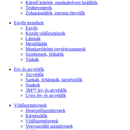
Kikötő kötelek, munkahelyzet beállítók
Testhevederek
Zuhanásgátlók, energia elnyelők
Egyéb termékek
Egyéb
Közúti védőeszközök
Lámpák
Mentőládák
Munkavédelmi egységcsomagok
Szorbensek, felitatók
Táskák
Fej- és arcvédők
Arcvédők
Sapkák, fejlámpák, kiegészítők
Sisakok
3M™ fej- és arcvédők
Uvex fej- és arcvédők
Védőszemüvegek
Hegesztőszemüvegek
Kiegészítők
Védőszemüvegek
Vegyszerálló szemüvegek