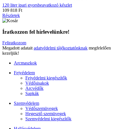
120 liter ipari gyorsbeavatkozó készlet
109 818 Ft
Részletek
Íratkozzon fel hírlevelünkre!
Feliratkozom
Megadott adatait
adatvédelmi tájékoztatónknak
megfelelően
kezeljük!
Arcmaszkok
Fejvédelem
Fejvédelmi kiegészítők
Védősisakok
Arcvédők
Sapkák
Szemvédelem
Védőszemüvegek
Hegesztő szemüvegek
Szemvédelmi kiegészítők
Hallásvédelem