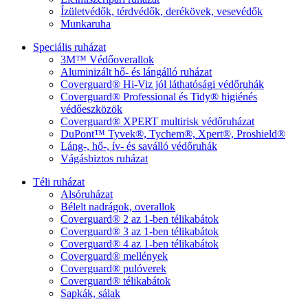
Ízületvédők, térdvédők, derékövek, vesevédők
Munkaruha
Speciális ruházat
3M™ Védőoverallok
Aluminizált hő- és lángálló ruházat
Coverguard® Hi-Viz jól láthatósági védőruhák
Coverguard® Professional és Tidy® higiénés
védőeszközök
Coverguard® XPERT multirisk védőruházat
DuPont™ Tyvek®, Tychem®, Xpert®, Proshield®
Láng-, hő-, ív- és saválló védőruhák
Vágásbiztos ruházat
Téli ruházat
Alsóruházat
Bélelt nadrágok, overallok
Coverguard® 2 az 1-ben télikabátok
Coverguard® 3 az 1-ben télikabátok
Coverguard® 4 az 1-ben télikabátok
Coverguard® mellények
Coverguard® pulóverek
Coverguard® télikabátok
Sapkák, sálak