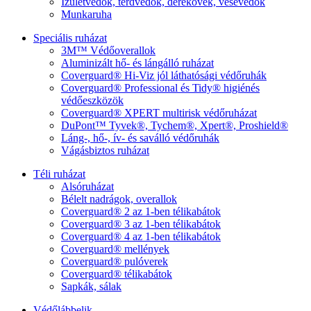
Ízületvédők, térdvédők, derékövek, vesevédők
Munkaruha
Speciális ruházat
3M™ Védőoverallok
Aluminizált hő- és lángálló ruházat
Coverguard® Hi-Viz jól láthatósági védőruhák
Coverguard® Professional és Tidy® higiénés
védőeszközök
Coverguard® XPERT multirisk védőruházat
DuPont™ Tyvek®, Tychem®, Xpert®, Proshield®
Láng-, hő-, ív- és saválló védőruhák
Vágásbiztos ruházat
Téli ruházat
Alsóruházat
Bélelt nadrágok, overallok
Coverguard® 2 az 1-ben télikabátok
Coverguard® 3 az 1-ben télikabátok
Coverguard® 4 az 1-ben télikabátok
Coverguard® mellények
Coverguard® pulóverek
Coverguard® télikabátok
Sapkák, sálak
Védőlábbelik