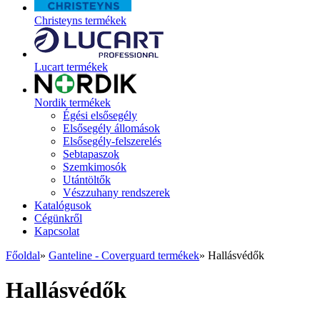
Christeyns termékek
Lucart termékek
Nordik termékek
Égési elsősegély
Elsősegély állomások
Elsősegély-felszerelés
Sebtapaszok
Szemkimosók
Utántöltők
Vészzuhany rendszerek
Katalógusok
Cégünkről
Kapcsolat
Főoldal
»
Ganteline - Coverguard termékek
»
Hallásvédők
Hallásvédők