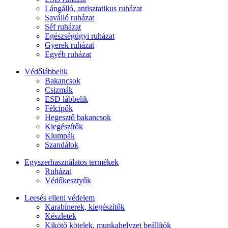
Lángálló, antisztatikus ruházat
Saválló ruházat
Séf ruházat
Egészségügyi ruházat
Gyerek ruházat
Egyéb ruházat
Védőlábbelik
Bakancsok
Csizmák
ESD lábbelik
Félcipők
Hegesztő bakancsok
Kiegészítők
Klumpák
Szandálok
Egyszerhasználatos termékek
Ruházat
Védőkesztyűk
Leesés elleni védelem
Karabínerek, kiegészítők
Készletek
Kikötő kötelek, munkahelyzet beállítók