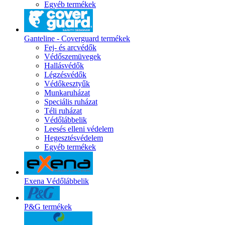
Egyéb termékek
Ganteline - Coverguard termékek
Fej- és arcvédők
Védőszemüvegek
Hallásvédők
Légzésvédők
Védőkesztyűk
Munkaruházat
Speciális ruházat
Téli ruházat
Védőlábbelik
Leesés elleni védelem
Hegesztésvédelem
Egyéb termékek
Exena Védőlábbelik
P&G termékek