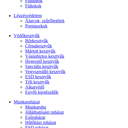
Füldugók
Fültokok
Légzésvédelem
Álarcok, szűrőbetétek
Pormaszkok
Védőkesztyűk
Bőrkesztyűk
Cérnakesztyűk
Mártott kesztyűk
Vágásbiztos kesztyűk
Hegesztő kesztyűk
Speciális kesztyűk
Vegyszerálló kesztyűk
ESD kesztyűk
Téli kesztyűk
Alkarvédő
Egyéb kiegészítők
Munkaruházat
Munkaruha
Jólláthatósági ruházat
Esőruházat
Hűtőházi ruházat
ESD ruházat