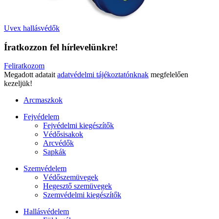
Uvex hallásvédők
Íratkozzon fel hírlevelünkre!
Feliratkozom
Megadott adatait
adatvédelmi tájékoztatónknak
megfelelően
kezeljük!
Arcmaszkok
Fejvédelem
Fejvédelmi kiegészítők
Védősisakok
Arcvédők
Sapkák
Szemvédelem
Védőszemüvegek
Hegesztő szemüvegek
Szemvédelmi kiegészítők
Hallásvédelem