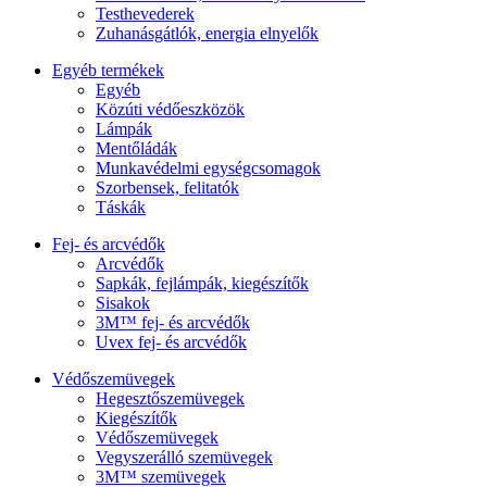
Testhevederek
Zuhanásgátlók, energia elnyelők
Egyéb termékek
Egyéb
Közúti védőeszközök
Lámpák
Mentőládák
Munkavédelmi egységcsomagok
Szorbensek, felitatók
Táskák
Fej- és arcvédők
Arcvédők
Sapkák, fejlámpák, kiegészítők
Sisakok
3M™ fej- és arcvédők
Uvex fej- és arcvédők
Védőszemüvegek
Hegesztőszemüvegek
Kiegészítők
Védőszemüvegek
Vegyszerálló szemüvegek
3M™ szemüvegek