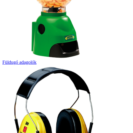
Füldugó adagolók