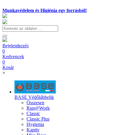
Munkavédelem és Higiénia egy forrásból!
Bejelentkezés
0
Kedvencek
0
Kosár
×
BASE Védőlábbelik
Összesen
Run@Work
Classic
Classic Plus
Hygienia
Kaptiv