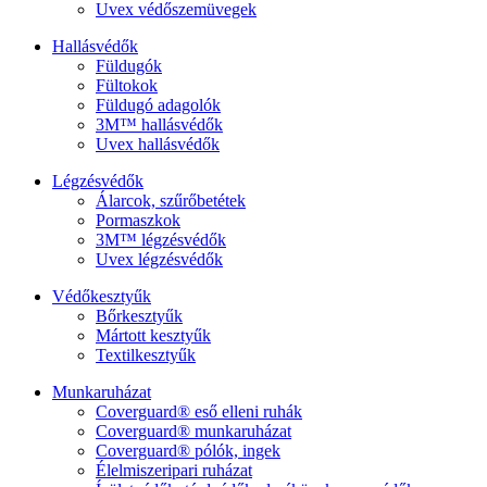
Uvex védőszemüvegek
Hallásvédők
Füldugók
Fültokok
Füldugó adagolók
3M™ hallásvédők
Uvex hallásvédők
Légzésvédők
Álarcok, szűrőbetétek
Pormaszkok
3M™ légzésvédők
Uvex légzésvédők
Védőkesztyűk
Bőrkesztyűk
Mártott kesztyűk
Textilkesztyűk
Munkaruházat
Coverguard® eső elleni ruhák
Coverguard® munkaruházat
Coverguard® pólók, ingek
Élelmiszeripari ruházat