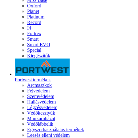
Miss Base
Oxford
Planet
Platinum
Record
I4
Fortrex
Smart
Smart EVO
Special
Kiegészítők
Portwest termékek
Arcmaszkok
Fejvédelem
Szemvédelem
Hallásvédelem
Légzésvédelem
Védőkesztyűk
Munkaruházat
Védőlábbelik
Egyszerhasználatos termékek
Leesés elleni védelem