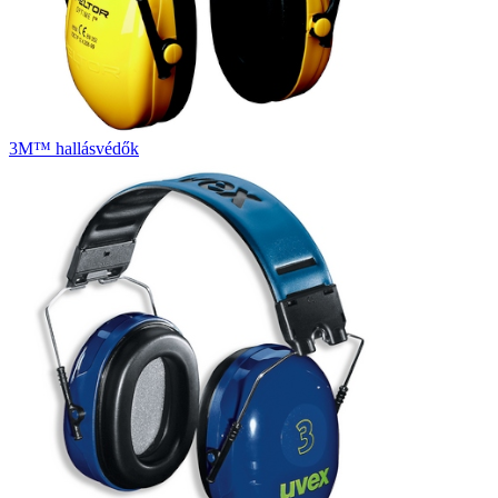
3M™ hallásvédők