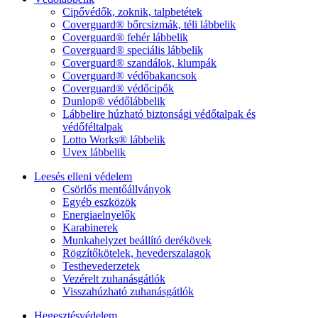
Cipővédők, zoknik, talpbetétek
Coverguard® bőrcsizmák, téli lábbelik
Coverguard® fehér lábbelik
Coverguard® speciális lábbelik
Coverguard® szandálok, klumpák
Coverguard® védőbakancsok
Coverguard® védőcipők
Dunlop® védőlábbelik
Lábbelire húzható biztonsági védőtalpak és
védőféltalpak
Lotto Works® lábbelik
Uvex lábbelik
Leesés elleni védelem
Csörlős mentőállványok
Egyéb eszközök
Energiaelnyelők
Karabinerek
Munkahelyzet beállító derékövek
Rögzítőkötelek, hevederszalagok
Testhevederzetek
Vezérelt zuhanásgátlók
Visszahúzható zuhanásgátlók
Hegesztésvédelem