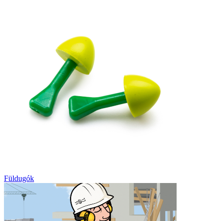
Füldugók