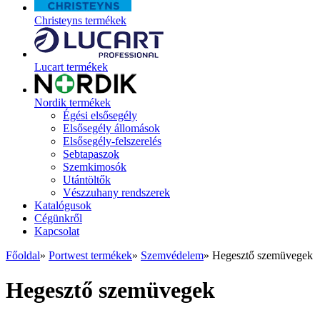
Christeyns termékek
Lucart termékek
Nordik termékek
Égési elsősegély
Elsősegély állomások
Elsősegély-felszerelés
Sebtapaszok
Szemkimosók
Utántöltők
Vészzuhany rendszerek
Katalógusok
Cégünkről
Kapcsolat
Főoldal
»
Portwest termékek
»
Szemvédelem
»
Hegesztő szemüvegek
Hegesztő szemüvegek