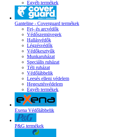
Egyéb termékek
Ganteline - Coverguard termékek
Fej- és arcvédők
Védőszemüvegek
Hallásvédők
Légzésvédők
Védőkesztyűk
Munkaruházat
Speciális ruházat
Téli ruházat
Védőlábbelik
Leesés elleni védelem
Hegesztésvédelem
Egyéb termékek
Exena Védőlábbelik
P&G termékek