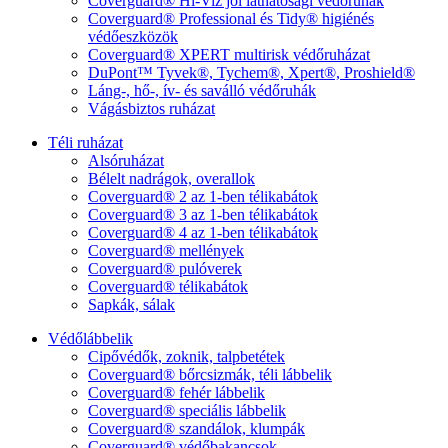
Coverguard® Hi-Viz jól láthatósági védőruhák
Coverguard® Professional és Tidy® higiénés
védőeszközök
Coverguard® XPERT multirisk védőruházat
DuPont™ Tyvek®, Tychem®, Xpert®, Proshield®
Láng-, hő-, ív- és saválló védőruhák
Vágásbiztos ruházat
Téli ruházat
Alsóruházat
Bélelt nadrágok, overallok
Coverguard® 2 az 1-ben télikabátok
Coverguard® 3 az 1-ben télikabátok
Coverguard® 4 az 1-ben télikabátok
Coverguard® mellények
Coverguard® pulóverek
Coverguard® télikabátok
Sapkák, sálak
Védőlábbelik
Cipővédők, zoknik, talpbetétek
Coverguard® bőrcsizmák, téli lábbelik
Coverguard® fehér lábbelik
Coverguard® speciális lábbelik
Coverguard® szandálok, klumpák
Coverguard® védőbakancsok