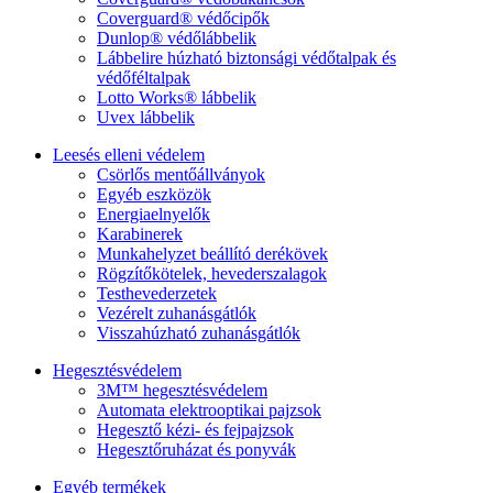
Coverguard® védőcipők
Dunlop® védőlábbelik
Lábbelire húzható biztonsági védőtalpak és
védőféltalpak
Lotto Works® lábbelik
Uvex lábbelik
Leesés elleni védelem
Csörlős mentőállványok
Egyéb eszközök
Energiaelnyelők
Karabinerek
Munkahelyzet beállító derékövek
Rögzítőkötelek, hevederszalagok
Testhevederzetek
Vezérelt zuhanásgátlók
Visszahúzható zuhanásgátlók
Hegesztésvédelem
3M™ hegesztésvédelem
Automata elektrooptikai pajzsok
Hegesztő kézi- és fejpajzsok
Hegesztőruházat és ponyvák
Egyéb termékek