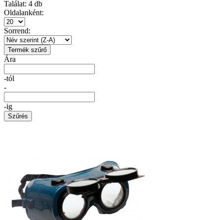
Találat:
4
db
Oldalanként:
Sorrend:
Termék szűrő
Ára
-tól
-
-ig