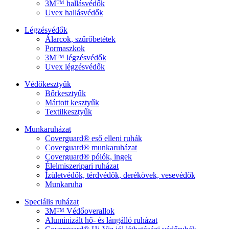
3M™ hallásvédők
Uvex hallásvédők
Légzésvédők
Álarcok, szűrőbetétek
Pormaszkok
3M™ légzésvédők
Uvex légzésvédők
Védőkesztyűk
Bőrkesztyűk
Mártott kesztyűk
Textilkesztyűk
Munkaruházat
Coverguard® eső elleni ruhák
Coverguard® munkaruházat
Coverguard® pólók, ingek
Élelmiszeripari ruházat
Ízületvédők, térdvédők, derékövek, vesevédők
Munkaruha
Speciális ruházat
3M™ Védőoverallok
Aluminizált hő- és lángálló ruházat