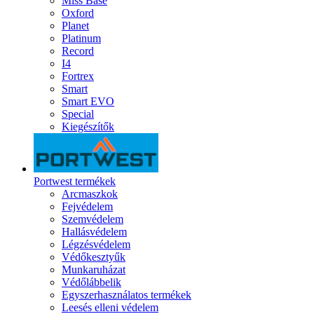
Miss Base
Oxford
Planet
Platinum
Record
I4
Fortrex
Smart
Smart EVO
Special
Kiegészítők
Portwest termékek
Arcmaszkok
Fejvédelem
Szemvédelem
Hallásvédelem
Légzésvédelem
Védőkesztyűk
Munkaruházat
Védőlábbelik
Egyszerhasználatos termékek
Leesés elleni védelem