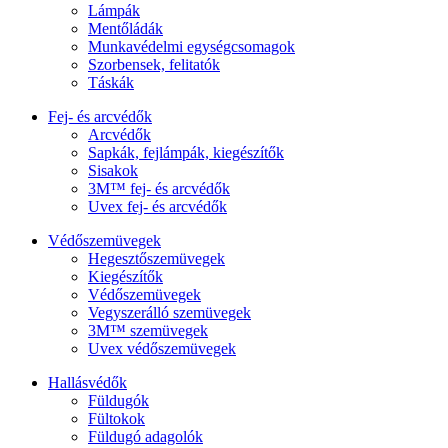
Lámpák
Mentőládák
Munkavédelmi egységcsomagok
Szorbensek, felitatók
Táskák
Fej- és arcvédők
Arcvédők
Sapkák, fejlámpák, kiegészítők
Sisakok
3M™ fej- és arcvédők
Uvex fej- és arcvédők
Védőszemüvegek
Hegesztőszemüvegek
Kiegészítők
Védőszemüvegek
Vegyszerálló szemüvegek
3M™ szemüvegek
Uvex védőszemüvegek
Hallásvédők
Füldugók
Fültokok
Füldugó adagolók