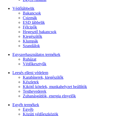
Védőlábbelik
Bakancsok
Csizmák
ESD lábbelik
Félcipők
Hegesztő bakancsok
Kiegészítők
Klumpák
Szandálok
Egyszerhasználatos termékek
Ruházat
Védőkesztyűk
Leesés elleni védelem
Karabínerek, kiegészítők
Készletek
Kikötő kötelek, munkahelyzet beállítók
Testhevederek
Zuhanásgátlók, energia elnyelők
Egyéb termékek
Egyéb
Közúti védőeszközök