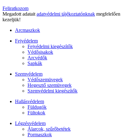
Feliratkozom
Megadott adatait
adatvédelmi tájékoztatónknak
megfelelően
kezeljük!
Arcmaszkok
Fejvédelem
Fejvédelmi kiegészítők
Védősisakok
Arcvédők
Sapkák
Szemvédelem
Védőszemüvegek
Hegesztő szemüvegek
Szemvédelmi kiegészítők
Hallásvédelem
Füldugók
Fültokok
Légzésvédelem
Álarcok, szűrőbetétek
Pormaszkok