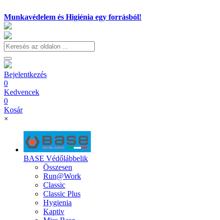
Munkavédelem és Higiénia egy forrásból!
Bejelentkezés
0
Kedvencek
0
Kosár
×
BASE Védőlábbelik
Összesen
Run@Work
Classic
Classic Plus
Hygienia
Kaptiv