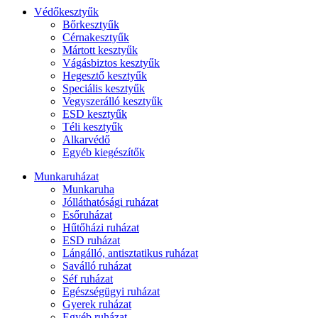
Védőkesztyűk
Bőrkesztyűk
Cérnakesztyűk
Mártott kesztyűk
Vágásbiztos kesztyűk
Hegesztő kesztyűk
Speciális kesztyűk
Vegyszerálló kesztyűk
ESD kesztyűk
Téli kesztyűk
Alkarvédő
Egyéb kiegészítők
Munkaruházat
Munkaruha
Jólláthatósági ruházat
Esőruházat
Hűtőházi ruházat
ESD ruházat
Lángálló, antisztatikus ruházat
Saválló ruházat
Séf ruházat
Egészségügyi ruházat
Gyerek ruházat
Egyéb ruházat