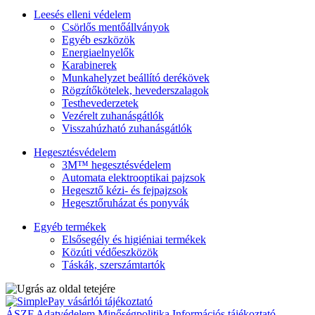
Leesés elleni védelem
Csörlős mentőállványok
Egyéb eszközök
Energiaelnyelők
Karabinerek
Munkahelyzet beállító derékövek
Rögzítőkötelek, hevederszalagok
Testhevederzetek
Vezérelt zuhanásgátlók
Visszahúzható zuhanásgátlók
Hegesztésvédelem
3M™ hegesztésvédelem
Automata elektrooptikai pajzsok
Hegesztő kézi- és fejpajzsok
Hegesztőruházat és ponyvák
Egyéb termékek
Elsősegély és higiéniai termékek
Közúti védőeszközök
Táskák, szerszámtartók
ÁSZF
Adatvédelem
Minőségpolitika
Információs tájékoztató