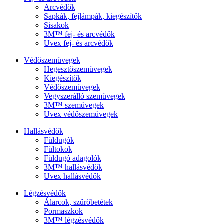
Arcvédők
Sapkák, fejlámpák, kiegészítők
Sisakok
3M™ fej- és arcvédők
Uvex fej- és arcvédők
Védőszemüvegek
Hegesztőszemüvegek
Kiegészítők
Védőszemüvegek
Vegyszerálló szemüvegek
3M™ szemüvegek
Uvex védőszemüvegek
Hallásvédők
Füldugók
Fültokok
Füldugó adagolók
3M™ hallásvédők
Uvex hallásvédők
Légzésvédők
Álarcok, szűrőbetétek
Pormaszkok
3M™ légzésvédők