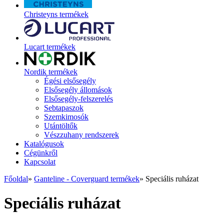
Christeyns termékek
Lucart termékek
Nordik termékek
Égési elsősegély
Elsősegély állomások
Elsősegély-felszerelés
Sebtapaszok
Szemkimosók
Utántöltők
Vészzuhany rendszerek
Katalógusok
Cégünkről
Kapcsolat
Főoldal
»
Ganteline - Coverguard termékek
»
Speciális ruházat
Speciális ruházat