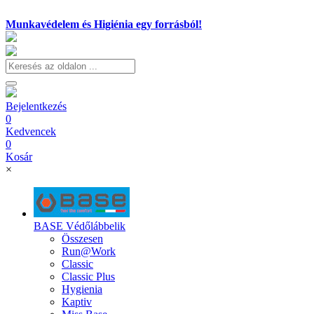
Munkavédelem és Higiénia egy forrásból!
Bejelentkezés
0
Kedvencek
0
Kosár
×
BASE Védőlábbelik
Összesen
Run@Work
Classic
Classic Plus
Hygienia
Kaptiv