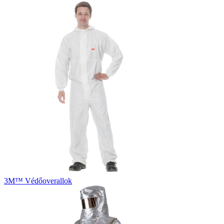
3M™ Védőoverallok