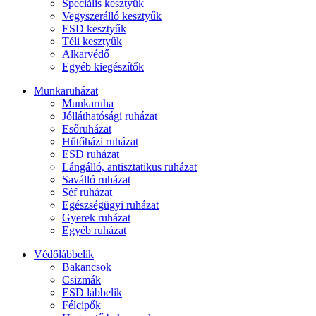
Speciális kesztyűk
Vegyszerálló kesztyűk
ESD kesztyűk
Téli kesztyűk
Alkarvédő
Egyéb kiegészítők
Munkaruházat
Munkaruha
Jólláthatósági ruházat
Esőruházat
Hűtőházi ruházat
ESD ruházat
Lángálló, antisztatikus ruházat
Saválló ruházat
Séf ruházat
Egészségügyi ruházat
Gyerek ruházat
Egyéb ruházat
Védőlábbelik
Bakancsok
Csizmák
ESD lábbelik
Félcipők