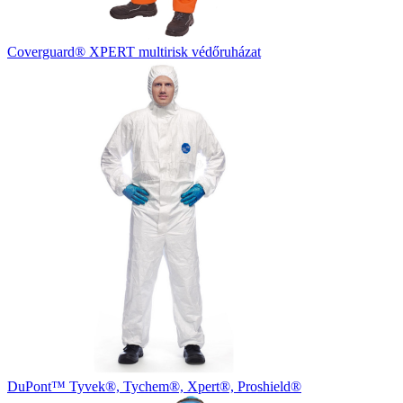
Coverguard® XPERT multirisk védőruházat
DuPont™ Tyvek®, Tychem®, Xpert®, Proshield®