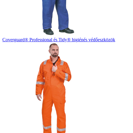
Coverguard® Professional és Tidy® higiénés védőeszközök