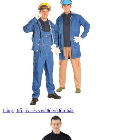
Láng-, hő-, ív- és saválló védőruhák