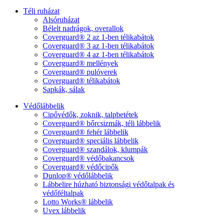
Téli ruházat
Alsóruházat
Bélelt nadrágok, overallok
Coverguard® 2 az 1-ben télikabátok
Coverguard® 3 az 1-ben télikabátok
Coverguard® 4 az 1-ben télikabátok
Coverguard® mellények
Coverguard® pulóverek
Coverguard® télikabátok
Sapkák, sálak
Védőlábbelik
Cipővédők, zoknik, talpbetétek
Coverguard® bőrcsizmák, téli lábbelik
Coverguard® fehér lábbelik
Coverguard® speciális lábbelik
Coverguard® szandálok, klumpák
Coverguard® védőbakancsok
Coverguard® védőcipők
Dunlop® védőlábbelik
Lábbelire húzható biztonsági védőtalpak és
védőféltalpak
Lotto Works® lábbelik
Uvex lábbelik