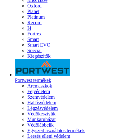
Miss Base
Oxford
Planet
Platinum
Record
I4
Fortrex
Smart
Smart EVO
Special
Kiegészítők
Portwest termékek
Arcmaszkok
Fejvédelem
Szemvédelem
Hallásvédelem
Légzésvédelem
Védőkesztyűk
Munkaruházat
Védőlábbelik
Egyszerhasználatos termékek
Leesés elleni védelem