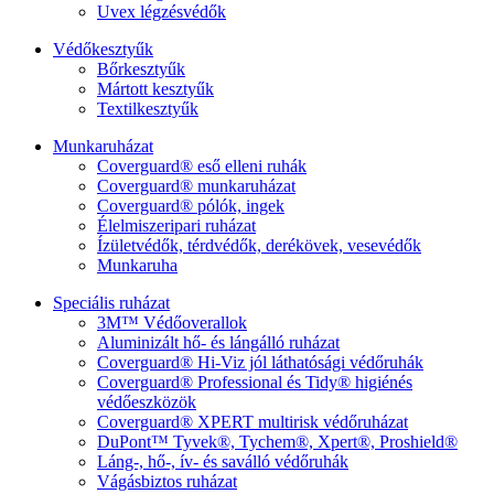
Uvex légzésvédők
Védőkesztyűk
Bőrkesztyűk
Mártott kesztyűk
Textilkesztyűk
Munkaruházat
Coverguard® eső elleni ruhák
Coverguard® munkaruházat
Coverguard® pólók, ingek
Élelmiszeripari ruházat
Ízületvédők, térdvédők, derékövek, vesevédők
Munkaruha
Speciális ruházat
3M™ Védőoverallok
Aluminizált hő- és lángálló ruházat
Coverguard® Hi-Viz jól láthatósági védőruhák
Coverguard® Professional és Tidy® higiénés
védőeszközök
Coverguard® XPERT multirisk védőruházat
DuPont™ Tyvek®, Tychem®, Xpert®, Proshield®
Láng-, hő-, ív- és saválló védőruhák
Vágásbiztos ruházat