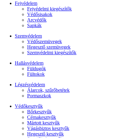
Fejvédelem
Fejvédelmi kiegészítők
Védősisakok
Arcvédők
Sapkák
Szemvédelem
Védőszemüvegek
Hegesztő szemüvegek
Szemvédelmi kiegészítők
Hallásvédelem
Füldugók
Fültokok
Légzésvédelem
Álarcok, szűrőbetétek
Pormaszkok
Védőkesztyűk
Bőrkesztyűk
Cérnakesztyűk
Mártott kesztyűk
Vágásbiztos kesztyűk
Hegesztő kesztyűk