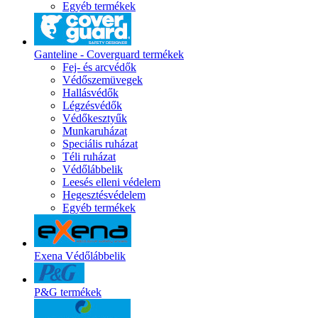
Egyéb termékek
Ganteline - Coverguard termékek
Fej- és arcvédők
Védőszemüvegek
Hallásvédők
Légzésvédők
Védőkesztyűk
Munkaruházat
Speciális ruházat
Téli ruházat
Védőlábbelik
Leesés elleni védelem
Hegesztésvédelem
Egyéb termékek
Exena Védőlábbelik
P&G termékek