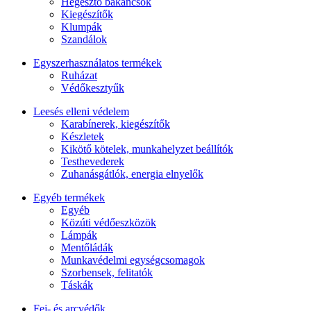
Hegesztő bakancsok
Kiegészítők
Klumpák
Szandálok
Egyszerhasználatos termékek
Ruházat
Védőkesztyűk
Leesés elleni védelem
Karabínerek, kiegészítők
Készletek
Kikötő kötelek, munkahelyzet beállítók
Testhevederek
Zuhanásgátlók, energia elnyelők
Egyéb termékek
Egyéb
Közúti védőeszközök
Lámpák
Mentőládák
Munkavédelmi egységcsomagok
Szorbensek, felitatók
Táskák
Fej- és arcvédők