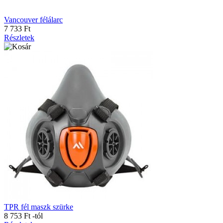
Vancouver félálarc
7 733 Ft
Részletek
TPR fél maszk szürke
8 753 Ft
-tól