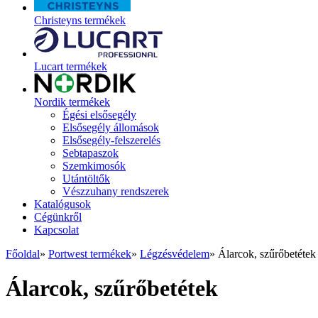
Christeyns termékek
Lucart termékek
Nordik termékek
Égési elsősegély
Elsősegély állomások
Elsősegély-felszerelés
Sebtapaszok
Szemkimosók
Utántöltők
Vészzuhany rendszerek
Katalógusok
Cégünkről
Kapcsolat
Főoldal
»
Portwest termékek
»
Légzésvédelem
»
Álarcok, szűrőbetétek
Álarcok, szűrőbetétek