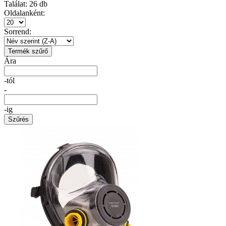
Találat:
26
db
Oldalanként:
Sorrend:
Termék szűrő
Ára
-tól
-
-ig