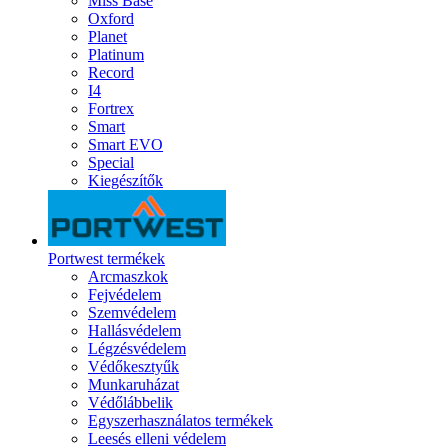
Miss Base
Oxford
Planet
Platinum
Record
I4
Fortrex
Smart
Smart EVO
Special
Kiegészítők
Portwest termékek
Arcmaszkok
Fejvédelem
Szemvédelem
Hallásvédelem
Légzésvédelem
Védőkesztyűk
Munkaruházat
Védőlábbelik
Egyszerhasználatos termékek
Leesés elleni védelem