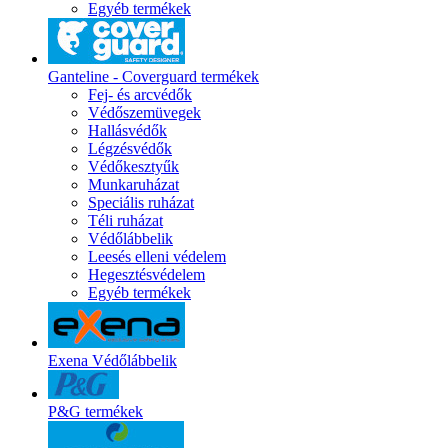
Egyéb termékek
Ganteline - Coverguard termékek
Fej- és arcvédők
Védőszemüvegek
Hallásvédők
Légzésvédők
Védőkesztyűk
Munkaruházat
Speciális ruházat
Téli ruházat
Védőlábbelik
Leesés elleni védelem
Hegesztésvédelem
Egyéb termékek
Exena Védőlábbelik
P&G termékek