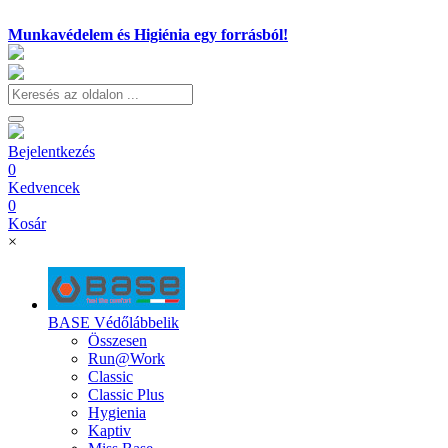
Munkavédelem és Higiénia egy forrásból!
Bejelentkezés
0
Kedvencek
0
Kosár
×
BASE Védőlábbelik
Összesen
Run@Work
Classic
Classic Plus
Hygienia
Kaptiv